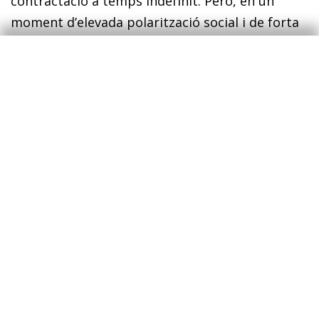
contractació a temps indefinit. Però, en un
moment d’elevada polarització social i de forta
alça dels anomenats partits populistes, la
implementació de polítiques d’oferta de forma
generalitzada és molt arriscada.
I, llavors, què podem fer per estimular
l’economia a curt termini?
Un impuls inversor!
Hi ha tres àmbits en què hi ha un ampli consens
sobre el fet que és necessari i possible realitzar
un notable esforç inversor: infraestructures (en
especial, als EUA i a Alemanya), digitalització i
economia circu­­lar (si us plau, llegeix el Dossier
d’aquest
Informe Mensual
si encara no n’estàs
convençut). El paper del sector públic és crucial
per fomentar que els recursos dels quals