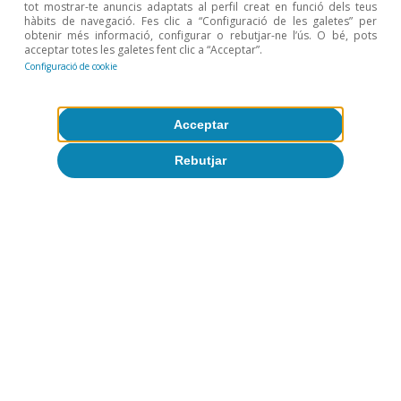
tot mostrar-te anuncis adaptats al perfil creat en funció dels teus
hàbits de navegació. Fes clic a “Configuració de les galetes” per
obtenir més informació, configurar o rebutjar-ne l’ús. O bé, pots
acceptar totes les galetes fent clic a “Acceptar”.
Configuració de cookie
Acceptar
Rebutjar
Opinió
L’economia mundial a la recerca d’un
nou equilibri
José Ramón Díez