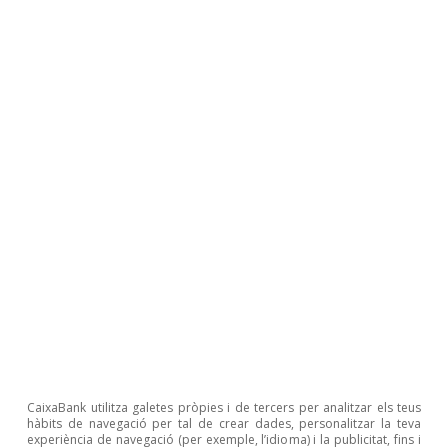
Opinió
Economia espanyola postOrmuz
Oriol Aspachs
CaixaBank utilitza galetes pròpies i de tercers per analitzar els teus
9 jul. 2026
hàbits de navegació per tal de crear dades, personalitzar la teva
experiència de navegació (per exemple, l’idioma) i la publicitat, fins i