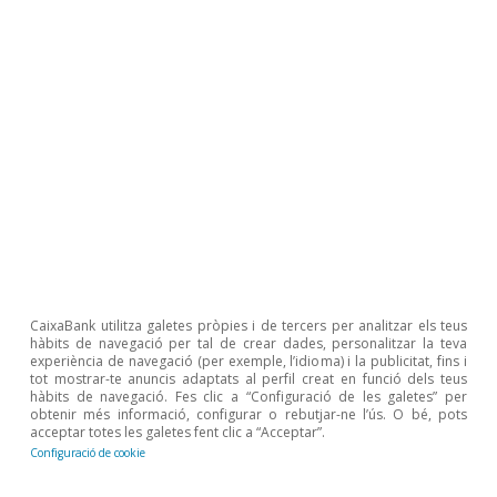
per nivell de riquesa o per situació laboral en
relació amb la zona de l’euro. Només la
proporció de passius assumits per la meitat de
la població amb menys riquesa és relativament
major a Portugal. Això, segurament, reflecteix
l’esforç per a la compra d’habitatge en anys
recents per part d’aquest segment de la
població, més jove i encara sense una gran
acumulació d’actius.
CaixaBank utilitza galetes pròpies i de tercers per analitzar els teus
hàbits de navegació per tal de crear dades, personalitzar la teva
experiència de navegació (per exemple, l’idioma) i la publicitat, fins i
Teresa Gil Pinheiro
tot mostrar-te anuncis adaptats al perfil creat en funció dels teus
hàbits de navegació. Fes clic a “Configuració de les galetes” per
obtenir més informació, configurar o rebutjar-ne l’ús. O bé, pots
Etiquetes:
acceptar totes les galetes fent clic a “Acceptar”.
Estalvi
Portugal
Configuració de cookie