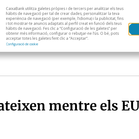
CaixaBank utilitza galetes pròpies i de tercers per analitzar els teus
Head
H
hàbits de navegació per tal de crear dades, personalitzar la teva
experiència de navegació (per exemple, l’idioma) i la publicitat, fins
i tot mostrar-te anuncis adaptats al perfil creat en funció dels teus
Anàlisi sectorial
Àrees geogràfiques
Public
hàbits de navegació. Fes clic a “Configuració de les galetes” per
obtenir més informació, configurar o rebutjar-ne l’ús. O bé, pots
acceptar totes les galetes fent clic a “Acceptar”.
Configuració de cookie
ateixen mentre els EU