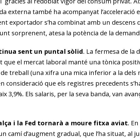
T gràcies al redoblat vigor del consum privat. Ai
da externa també ha acompanyat l’acceleració ec
nt exportador s’ha combinat amb un descens de
 punt sorprenent, atesa la potència de la demand
tinua sent un puntal sòlid
. La fermesa de la
 que el mercat laboral manté una tònica positiva. 
 de treball (una xifra una mica inferior a la del
n consideració que els registres precedents s’han 
aix 3,9%. Els salaris, per la seva banda, van ava
alça i la Fed tornarà a moure fitxa aviat
. En
dow)
 window)
un camí d’augment gradual, que l’ha situat, al jul