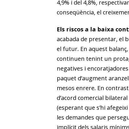
4,9% i del 4,8%, respectiv
conseqüència, el creixeme
Els riscos a la baixa co
acabada de presentar, el 
el futur. En aquest balanç,
continuen tenint un prota
negatives i encoratjadores 
paquet d’augment aranzela
mesos enrere. En contrast,
d’acord comercial bilateral
(esperant que s’hi afegeix
les demandes que persegui
implícit dels salaris míni