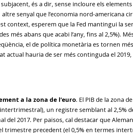
w window)
 subjacent, és a dir, sense incloure els elements 
un altre senyal que l’economia nord-americana ci
est context, esperem que la Fed mantingui la s
s més abans que acabi l’any, fins al 2,5%). Més 
üència, el de política monetària es tornen més i
itat actual hauria de ser més continguda el 2019, 
ement a la zona de l’euro
. El PIB de la zona d
 intertrimestral), un registre semblant al 2,5% 
inal del 2017. Per països, cal destacar que Alem
l trimestre precedent (el 0,5% en termes intertr