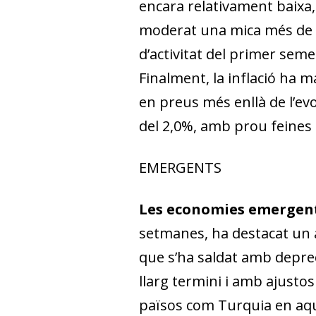
encara relativament baixa, 
moderat una mica més de pr
d’activitat del primer sem
Finalment, la inflació ha 
en preus més enllà de l’evolu
del 2,0%, amb prou feines 
EMERGENTS
Les economies emergents
setmanes, ha destacat un a
que s’ha saldat amb deprec
llarg termini i amb ajustos
països com Turquia en aque