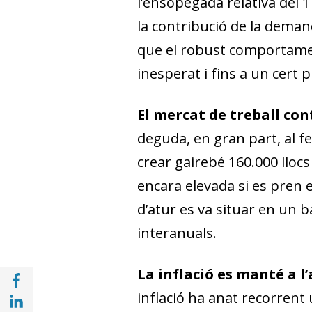
l’ensopegada relativa del 1
la contribució de la deman
que el robust comportame
inesperat i fins a un cert
El mercat de treball con
deguda, en gran part, al fet
crear gairebé 160.000 llocs
encara elevada si es pren e
d’atur es va situar en un b
interanuals.
La inflació es manté a l’
Compartir a Facebook (opens in a new win
Compartir a with Linkedin (opens in a new
inflació ha anat recorrent 