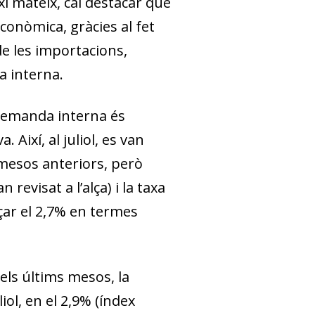
xí mateix, cal destacar que
onòmica, gràcies al fet
 les importacions,
a interna.
 demanda interna és
Així, al juliol, es van
s mesos anteriors, però
revisat a l’alça) i la taxa
nçar el 2,7% en termes
 els últims mesos, la
iol, en el 2,9% (índex