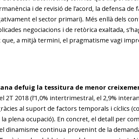
rmanència i de revisió de l’acord, la defensa
de
f
gativament el sector primari). Més enllà dels cont
cades negociacions i de retòrica exaltada, s’ha
at que, a mitjà termini, el pragmatisme vagi impr
ana defuig la tessitura de menor creixemen
l 2T 2018 (l’1,0% intertrimestral, el 2,9% inter
ràcies al suport de factors temporals i cíclics (co
la plena ocupació). En concret, el detall per 
del dinamisme continua provenint de la demanda