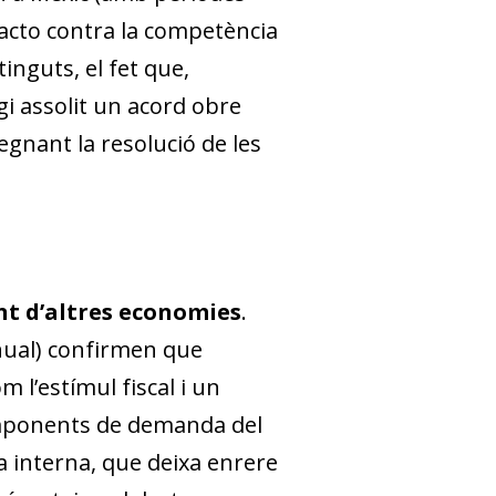
acto
contra la competència
inguts, el fet que,
gi assolit un acord obre
egnant la resolució de les
t d’altres economies
.
anual) confirmen que
m l’estímul fiscal i un
components de demanda del
 interna, que deixa enrere