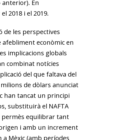
 anterior). En
l 2018 i el 2019.
ó de les perspectives
le afebliment econòmic en
les implicacions globals
an combinat notícies
licació del que faltava del
milions de dòlars anunciat
c han tancat un principi
os, substituirà el NAFTA
n permès equilibrar tant
’origen i amb un increment
en a Mèxic (amb períodes