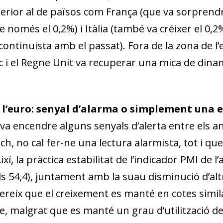
erior al de països com França (que va sorprend
només el 0,2%) i Itàlia (també va créixer el 0,2%
continuista amb el passat). Fora de la zona de l
 i el Regne Unit va recuperar una mica de dinam
 l’euro: senyal d’alarma o simplement una 
 va encendre alguns senyals d’alerta entre els an
h, no cal fer-ne una lectura alarmista, tot i q
ixí, la pràctica estabilitat de l’indicador PMI de l
 als 54,4), juntament amb la suau disminució d’al
eix que el creixement es manté en cotes similar
e, malgrat que es manté un grau d’utilització de