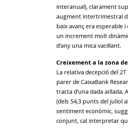
interanual), clarament sup
augment intertrimestral de 
baix avanç era esperable i 
un increment molt dinàmic
d’any una mica vacil·lant.
Creixement a la zona de
La relativa decepció del 2T
parer de CaixaBank Researc
tracta d’una dada aïllada. A
(dels 54,3 punts del juliol
sentiment econòmic, sugger
conjunt, cal interpretar qu