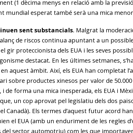
ament (1 dècima menys en relació amb la previsió
nt mundial esperat també serà una mica menor e
ntinuen sent substancials
. Malgrat la moderaci
balanç de riscos continua apuntant a un possib
 el gir proteccionista dels EUA i les seves possib
gonisme destacat. En les últimes setmanes, s’h
en aquest àmbit. Així, els EUA han completat l’ap
ri sobre productes xinesos per valor de 50.000 
 i de forma una mica inesperada, els EUA i Mèxi
 que, un cop aprovat pel legislatiu dels dos païs
i el Canadà). Els termes d’aquest futur acord ha
en el EUA (amb un enduriment de les regles d
ms del sector automotriu) com les que importav