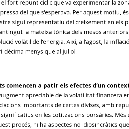
el fort repunt cíclic que va experimentar la zona
essa del que s’esperava. Per aquest motiu, és 
estre sigui representatiu del creixement en els 
mantingut la mateixa tònica dels mesos anterio
ció volàtil de l’energia. Així, a l’agost, la inflac
1 dècima menys que al juliol.
 comencen a patir els efectes d’un contex
ugment apreciable de la volatilitat financera e
iacions importants de certes divises, amb repun
 significatius en les cotitzacions borsàries. Mé
st procés, hi ha aspectes no idiosincràtics que