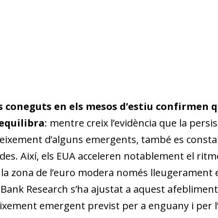
s coneguts en els mesos d’estiu confirmen q
eequilibra
: mentre creix l’evidència que la pers
creixement d’alguns emergents, també es constat
s. Així, els EUA acceleren notablement el ritme
e la zona de l’euro modera només lleugerament el
xaBank Research s’ha ajustat a aquest afeblimen
reixement emergent previst per a enguany i per l