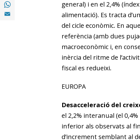
Compartir a with Whatsapp (opens in a ne
general) i en el 2,4% (índex
Compartir a Email (opens in a new window)
alimentació). Es tracta d’
del cicle econòmic. En aqu
referència (amb dues pujade
macroeconòmic i, en conseq
inèrcia del ritme de l’activ
fiscal es redueixi.
EUROPA
Desacceleració del creix
el 2,2% interanual (el 0,4%
inferior als observats al f
d’increment semblant al de