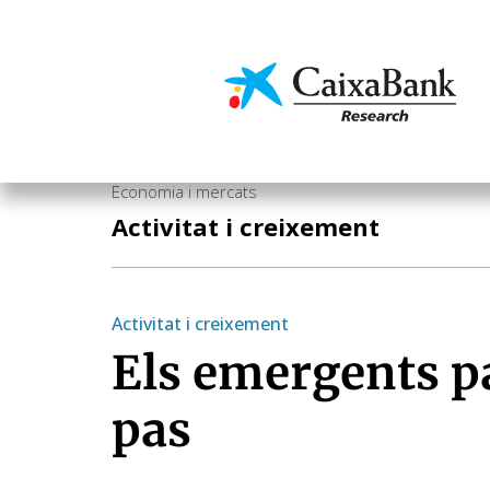
Vés
al
contingut
Economia i mercats
Economia i mercats
Activitat i creixement
Activitat i creixement
Els emergents p
pas