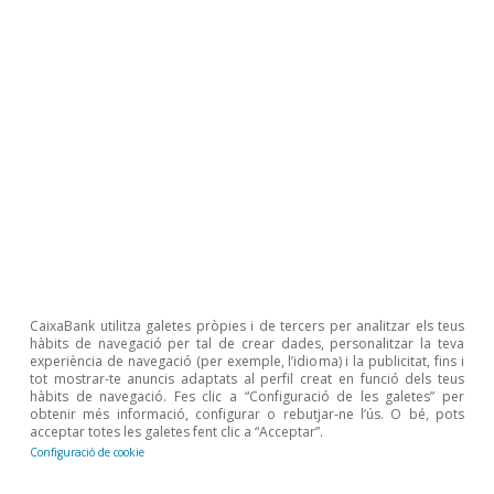
Judit Montoriol Garriga
Pedro Álvarez Ondina
Etiquetes:
Agroalimentari
Indústria
Immobiliari
Observatori Sectorial
Turisme
CaixaBank utilitza galetes pròpies i de tercers per analitzar els teus
hàbits de navegació per tal de crear dades, personalitzar la teva
experiència de navegació (per exemple, l’idioma) i la publicitat, fins i
tot mostrar-te anuncis adaptats al perfil creat en funció dels teus
hàbits de navegació. Fes clic a “Configuració de les galetes” per
obtenir més informació, configurar o rebutjar-ne l’ús. O bé, pots
acceptar totes les galetes fent clic a “Acceptar”.
1
Per a més detalls sobre la metodologia utilitzada per a
Configuració de cookie
la construcció d’aquest indicador, vegeu el requadre
metodològic que apareix a l’
Observatori Sectorial 2024