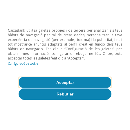
1
Vegeu Gouveia, A., Santos, S. i Gonçalves, I. (2017),
CaixaBank utilitza galetes pròpies i de tercers per analitzar els teus
«The impact of structural reforms on productivity: the
hàbits de navegació per tal de crear dades, personalitzar la teva
role of the distance to the technological frontier»,
experiència de navegació (per exemple, l’idioma) i la publicitat, fins i
OECD Productivity Working Papers, 2017-08, OECD
tot mostrar-te anuncis adaptats al perfil creat en funció dels teus
hàbits de navegació. Fes clic a “Configuració de les galetes” per
Publishing, París. Aquest estudi demostra l’augment de
obtenir més informació, configurar o rebutjar-ne l’ús. O bé, pots
la productivitat a llarg termini a conseqüència de les
acceptar totes les galetes fent clic a “Acceptar”.
inversions/reformes en educació.
Configuració de cookie
2
Vegeu Corrado, C., Haskel, J., Jona-Lasinio, C. et al.
(2018), «Intangible investment in the EU and US before
and since the Great Recession and its contribution to
Acceptar
productivity growth», Journal of Infrastructure, Policy
and Development.
Rebutjar
Articles relacionats