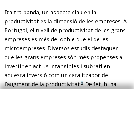
D’altra banda, un aspecte clau en la
productivitat és la di­­mensió de les empreses. A
Portugal, el nivell de productivitat de les grans
empreses és més del doble que el de les
microempreses. Diversos estudis destaquen
que les grans empreses són més propenses a
invertir en actius intangibles i subratllen
aquesta inversió com un catalitzador de
l’augment de la productivitat.
De fet, hi ha
2
diversos as­­pec­­tes que contribueixen a una
major productivitat i que, en ser «intangibles»,
apareixen moltes vegades com a costos
intermedis i no com a inversió: els models de
gestió i d’eficiència organitzacional, el