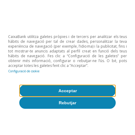
que s’estima que es podria situar per damunt
del 3%.
CaixaBank utilitza galetes pròpies i de tercers per analitzar els teus
hàbits de navegació per tal de crear dades, personalitzar la teva
experiència de navegació (per exemple, l’idioma) i la publicitat, fins i
tot mostrar-te anuncis adaptats al perfil creat en funció dels teus
hàbits de navegació. Fes clic a “Configuració de les galetes” per
obtenir més informació, configurar o rebutjar-ne l’ús. O bé, pots
acceptar totes les galetes fent clic a “Acceptar”.
Configuració de cookie
Acceptar
Rebutjar