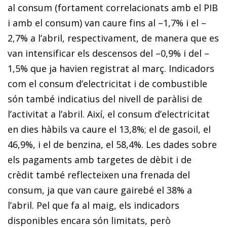
al consum (fortament correlacionats amb el PIB
i amb el consum) van caure fins al –1,7% i el –
2,7% a l’abril, respectivament, de manera que es
van intensificar els descensos del –0,9% i del –
1,5% que ja havien registrat al març. Indicadors
com el consum d’electricitat i de combustible
són també indicatius del nivell de paràlisi de
l’activitat a l’abril. Així, el consum d’electricitat
en dies hàbils va caure el 13,8%; el de gasoil, el
46,9%, i el de benzina, el 58,4%. Les dades sobre
els pagaments amb targetes de dèbit i de
crèdit també reflecteixen una frenada del
consum, ja que van caure gairebé el 38% a
l’abril. Pel que fa al maig, els indicadors
disponibles encara són limitats, però