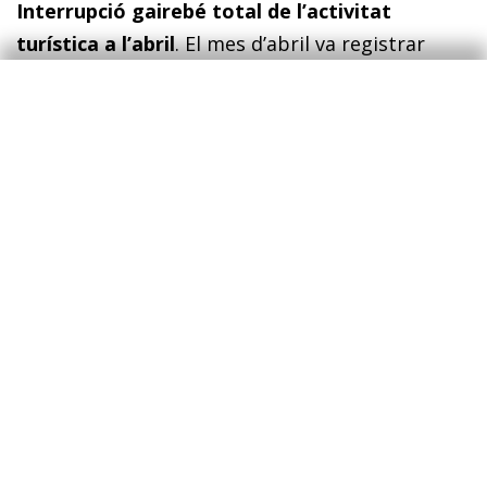
Interrupció gairebé total de l’activitat
turística a l’abril
. El
mes d’abril va registrar
només 68.000 hostes en establiments
d’allotjament turístic, xifra que representa un
descens interanual del 97,1% (el –62,3% al març).
En el context de l’estat d’emer
gència, el 80,6%
dels establiments d’allotjament turístic haurien
tancat o no van registrar moviment d’hostes. A
més a més, els establiments van notificar la
cancel·lació de reserves: el 74,4% al juny, el 63,6%
al juliol i el 57,5% a l’agost.
El saldo pressupostari va empitjorar arran de
l’impacte de la pandèmia
. A l’abril, el saldo es
va situar en el –2,5% del PIB (acumulat des de