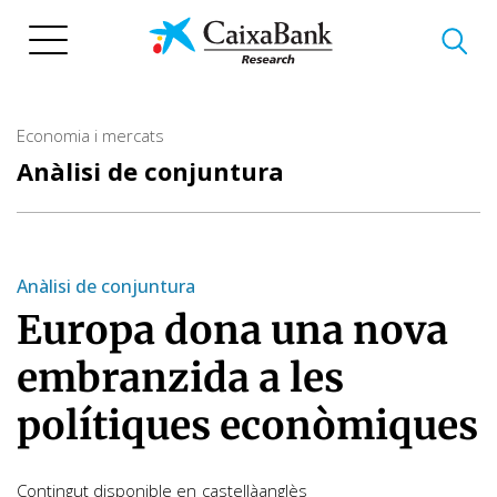
Vés
al
contingut
Economia i mercats
Anàlisi de conjuntura
Anàlisi de conjuntura
Europa dona una nova
embranzida a les
polítiques econòmiques
Contingut disponible en
castellà
anglès