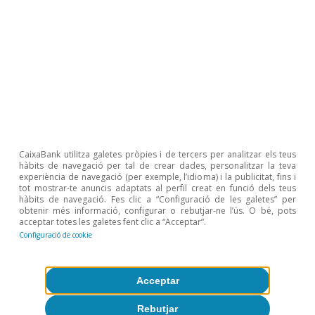
resiliència del mercat de treball. La despesa
pública va repuntar molt menys, el 2,4% inter­­
anual fins a l’octubre. Per la seva banda, el
Govern va aprovar un nou pla de xoc per valor
de 10.000 milions d’euros per mitigar l’impacte
de la inflació el 2023 (vegeu el Focus: «
Un nou
pla de xoc per mitigar la inflació: totes les
claus
», en aquest mateix
Informe Mensual
).
CaixaBank utilitza galetes pròpies i de tercers per analitzar els teus
hàbits de navegació per tal de crear dades, personalitzar la teva
experiència de navegació (per exemple, l’idioma) i la publicitat, fins i
tot mostrar-te anuncis adaptats al perfil creat en funció dels teus
hàbits de navegació. Fes clic a “Configuració de les galetes” per
obtenir més informació, configurar o rebutjar-ne l’ús. O bé, pots
acceptar totes les galetes fent clic a “Acceptar”.
Configuració de cookie
Acceptar
Rebutjar