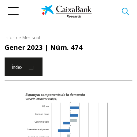
Vés
al
contingut
Informe Mensual
Gener 2023
| Núm. 474
Índex