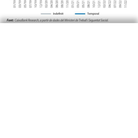
La taxa d’inflació general es
continua moderant, gràcies
a la distensió dels preus de
l’energia
Segons l’indicador avançat del desembre, la
inflació general es va moderar de forma
apreciable i va passar del 6,8% registrat al
novembre al 5,8%. La moderació de la taxa