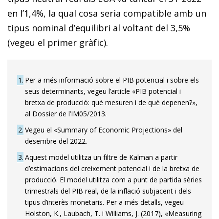
en l’1,4%, la qual cosa seria compatible amb un
tipus nominal d’equilibri al voltant del 3,5%
(vegeu el primer gràfic).
1
Per a més informació sobre el PIB potencial i sobre els
seus determinants, vegeu l’article «PIB potencial i
bretxa de producció: què mesuren i de què depenen?»,
al Dossier de l’IM05/2013.
2
Vegeu el «Summary of Economic Projections» del
desembre del 2022.
3
Aquest model utilitza un filtre de Kalman a partir
d’estimacions del creixement potencial i de la bretxa de
producció. El model utilitza com a punt de partida sèries
trimestrals del PIB real, de la inflació subjacent i dels
tipus d’interès monetaris. Per a més detalls, vegeu
Holston, K., Laubach, T. i Williams, J. (2017), «Measuring