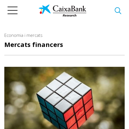
Vés
al
contingut
Economia i mercats
Mercats financers