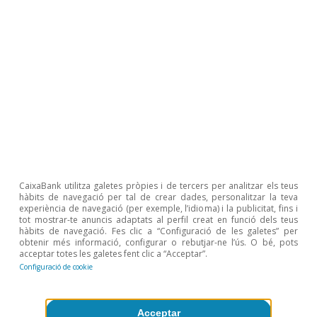
1
Per a més informació sobre el PIB potencial i sobre els
seus determinants, vegeu l’article «PIB potencial i
bretxa de producció: què mesuren i de què depenen?»,
al Dossier de l’IM05/2013.
2
Vegeu el «Summary of Economic Projections» del
desembre del 2022.
3
Aquest model utilitza un filtre de Kalman a partir
d’estimacions del creixement potencial i de la bretxa de
producció. El model utilitza com a punt de partida sèries
trimestrals del PIB real, de la inflació subjacent i dels
tipus d’interès monetaris. Per a més detalls, vegeu
Holston, K., Laubach, T. i Williams, J. (2017), «Measuring
the Natural Rate of Interest: International Trends and
CaixaBank utilitza galetes pròpies i de tercers per analitzar els teus
Determinants», Journal of International Economics.
hàbits de navegació per tal de crear dades, personalitzar la teva
experiència de navegació (per exemple, l’idioma) i la publicitat, fins i
4
Vegeu
tot mostrar-te anuncis adaptats al perfil creat en funció dels teus
https://www.newyorkfed.org/research/policy/rstar.
hàbits de navegació. Fes clic a “Configuració de les galetes” per
obtenir més informació, configurar o rebutjar-ne l’ús. O bé, pots
acceptar totes les galetes fent clic a “Acceptar”.
Temes clau
Configuració de cookie
Acceptar