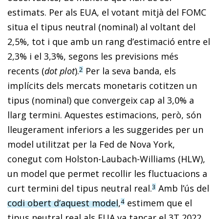
estimats. Per als EUA, el votant mitjà del FOMC
situa el tipus neutral (nominal) al voltant del
2,5%, tot i que amb un rang d’estimació entre el
2,3% i el 3,3%, segons les previsions més
recents (
dot plot
).
Per la seva banda, els
2
implícits dels mercats monetaris cotitzen un
tipus (nominal) que convergeix cap al 3,0% a
llarg termini. Aquestes estimacions, però, són
lleugerament inferiors a les suggerides per un
model utilitzat per la Fed de Nova York,
conegut com Holston-Laubach-Williams (HLW),
un model que permet recollir les fluctuacions a
curt termini del tipus neutral real.
Amb l’ús del
3
codi obert d’aquest model
,
estimem que el
4
tipus neutral real als EUA va tancar el 3T 2022