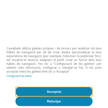
CaixaBank utilitza galetes pròpies i de tercers per analitzar els teus
hàbits de navegació per tal de crear dades, personalitzar la teva
experiència de navegació (per exemple, l’idioma) i la publicitat, fins i
tot mostrar-te anuncis adaptats al perfil creat en funció dels teus
hàbits de navegació. Fes clic a “Configuració de les galetes” per
Geopolítica
obtenir més informació, configurar o rebutjar-ne l’ús. O bé, pots
acceptar totes les galetes fent clic a “Acceptar”.
Tensions energètiques, inflació i
Configuració de cookie
política monetària a la zona de l’euro
CaixaBank Research
Acceptar
30 març 2026
Rebutjar