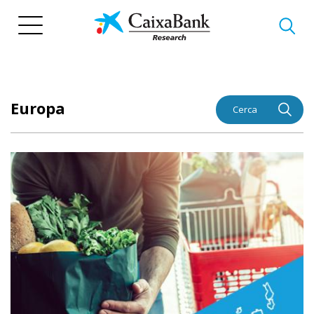
Vés
al
contingut
Europa
Cerca