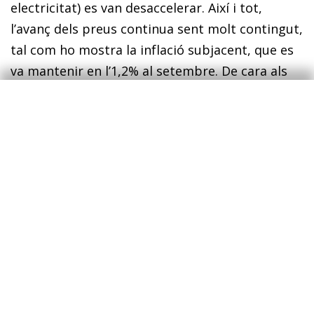
electricitat) es van desaccelerar. Així i tot,
l’avanç dels preus continua sent molt contingut,
tal com ho mostra la inflació subjacent, que es
va mantenir en l’1,2% al setembre. De cara als
propers mesos, la inflació es continuarà
moderant en relació amb el registre actual, a
causa, sobretot, de l’efecte de base del preu de
l’elec­­tricitat i, en menor mesura, dels efectes
directes i indirectes de l’apreciació de l’euro. A
mitjà termini, però, s’espera que la inflació
reprengui una via creixent i sostinguda, de
forma similar al conjunt de la zona de l’euro. De
fet, atesa la major confiança sobre la
recuperació de la inflació a la zona de l’euro a
mitjà termini, el BCE va anunciar que, a partir