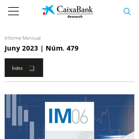
Vés
al
contingut
Informe Mensual
Juny 2023
| Núm. 479
Índex