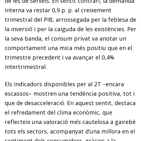
de les de serveis. En sentit contrari, la demanda
interna va restar 0,9 p. p. al creixement
trimestral del PIB, arrossegada per la feblesa de
la inversió i per la caiguda de les existències. Per
la seva banda, el consum privat va anotar un
comportament una mica més positiu que en el
trimestre precedent i va avançar el 0,4%
intertrimestral.
Els indicadors disponibles per al 2T –encara
escassos– mostren una tendència positiva, tot i
que de desacceleració. En aquest sentit, destaca
el refredament del clima econòmic, que
reflecteix una valoració més cautelosa a gairebé
tots els sectors, acompanyat d’una millora en el
sentiment dels consumidors, gràcies a la