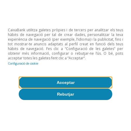
CaixaBank utilitza galetes pròpies i de tercers per analitzar els teus
hàbits de navegació per tal de crear dades, personalitzar la teva
experiència de navegació (per exemple, l’idioma) i la publicitat, fins i
tot mostrar-te anuncis adaptats al perfil creat en funció dels teus
hàbits de navegació. Fes clic a “Configuració de les galetes” per
Conjuntura de Portugal
obtenir més informació, configurar o rebutjar-ne l’ús. O bé, pots
acceptar totes les galetes fent clic a “Acceptar”.
Inici d’any tempestuós per a
Configuració de cookie
l’economia portuguesa
CaixaBank Research
Acceptar
11 març 2026
Rebutjar