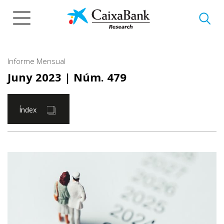
Vés
al
contingut
Informe Mensual
Juny 2023
| Núm. 479
Índex