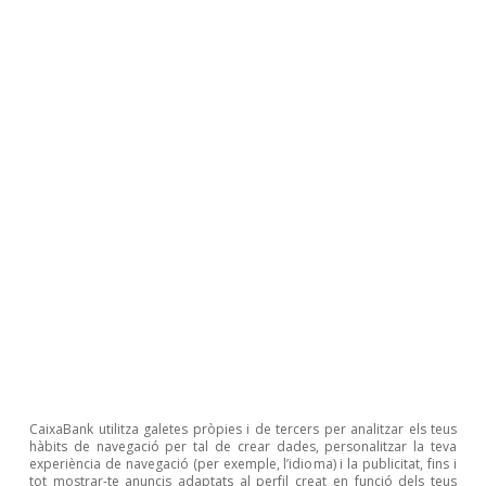
sostenibilitat
David del Val
Javier García Arenas
De quines formes s’ha
garantit la sostenibilitat en
altres sistemes de pensions?
CaixaBank utilitza galetes pròpies i de tercers per analitzar els teus
hàbits de navegació per tal de crear dades, personalitzar la teva
experiència de navegació (per exemple, l’idioma) i la publicitat, fins i
tot mostrar-te anuncis adaptats al perfil creat en funció dels teus