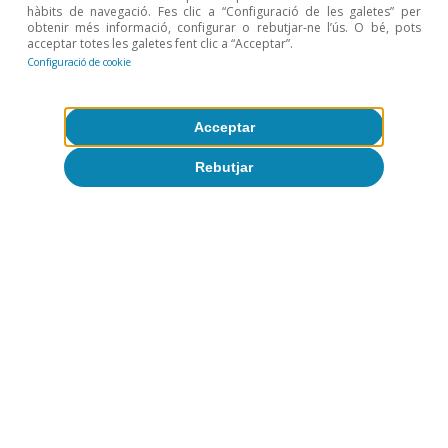
hàbits de navegació. Fes clic a “Configuració de les galetes” per
obtenir més informació, configurar o rebutjar-ne l’ús. O bé, pots
David del Val
acceptar totes les galetes fent clic a “Acceptar”.
Javier García Arenas
Configuració de cookie
Acceptar
Com aconseguir que els
Rebutjar
nostres biaixos cognitius
juguin a favor d’augmentar
l’estalvi privat en pensions
Rita Sánchez Soliva