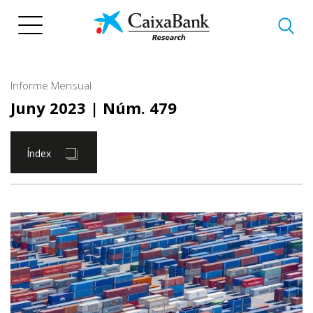
Vés
al
contingut
Informe Mensual
Juny 2023
| Núm. 479
Índex