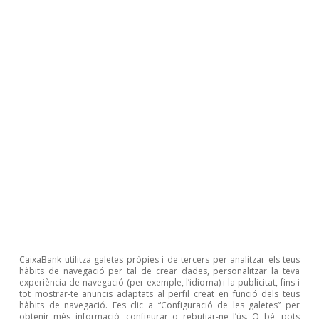
Opinió
Economia espanyola postOrmuz
Oriol Aspachs
9 jul. 2026
CaixaBank utilitza galetes pròpies i de tercers per analitzar els teus
hàbits de navegació per tal de crear dades, personalitzar la teva
experiència de navegació (per exemple, l’idioma) i la publicitat, fins i
tot mostrar-te anuncis adaptats al perfil creat en funció dels teus
hàbits de navegació. Fes clic a “Configuració de les galetes” per
obtenir més informació, configurar o rebutjar-ne l’ús. O bé, pots