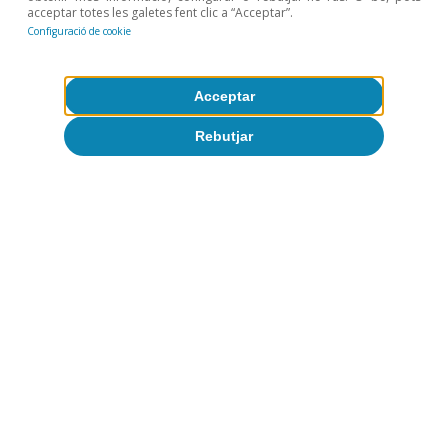
acceptar totes les galetes fent clic a “Acceptar”.
Configuració de cookie
Acceptar
Rebutjar
Opinió
L’economia mundial a la recerca d’un
nou equilibri
José Ramón Díez
9 jul. 2026