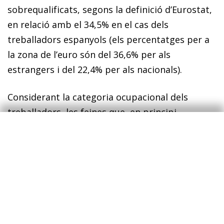
sobrequalificats, segons la definició d’Eurostat,
en relació amb el 34,5% en el cas dels
treballadors espanyols (els percentatges per a
la zona de l’euro són del 36,6% per als
estrangers i del 22,4% per als nacionals).
Considerant la categoria ocupacional dels
treballadors, les feines que, en principi,
requereixen més qualificació (directors,
gerents, tècnics i professionals) han anotat ta­­
xes de creixement de doble dígit i han
augmentat el seu pes en el total en gairebé 2
punts, fins al 35,2%; els operadors
d’instal·lacions i maquinària també creixen per
da­­munt de la mitjana (el 6,6%) i mantenen el