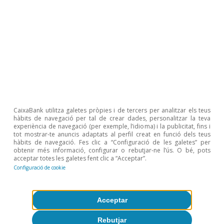
l’aprofitament de la formació en capital humà.
3
Vegeu SEPE (2023), «Desajuste educativo en el
mercado de trabajo en España», Cuadernos del
Mercado de Trabajo, octubre, i Randstad Research
(2023), «El mundo del empleo tras dos años de
pandemia».
CaixaBank utilitza galetes pròpies i de tercers per analitzar els teus
hàbits de navegació per tal de crear dades, personalitzar la teva
experiència de navegació (per exemple, l’idioma) i la publicitat, fins i
tot mostrar-te anuncis adaptats al perfil creat en funció dels teus
hàbits de navegació. Fes clic a “Configuració de les galetes” per
Sergio Díaz
obtenir més informació, configurar o rebutjar-ne l’ús. O bé, pots
acceptar totes les galetes fent clic a “Acceptar”.
Configuració de cookie
Etiquetes:
Educació
Ocupació
Espanya
Acceptar
Rebutjar