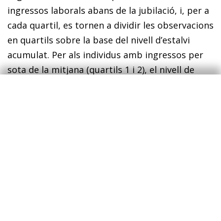
ingressos laborals abans de la jubilació, i, per a
cada quartil, es tornen a dividir les observacions
en quartils sobre la base del nivell d’estalvi
acumulat. Per als individus amb ingressos per
sota de la mitjana (quartils 1 i 2), el nivell de
consum augmenta lleugerament en el primer
any després de la jubilació (un augment mitjà
del 3% per al primer quartil d’ingressos i del 1%
per al segon quartil; vegeu el tercer gràfic).
No
7
obstant això, cal assenyalar que el nivell de
consum és menor que per als individus amb
ingressos superiors. Per a aquests últims, el
nivell de consum es redueix en relació amb el de
l’any anterior a la jubilació (el 3% per al tercer
quartil d’ingressos i el 6% per al quart quartil),
7