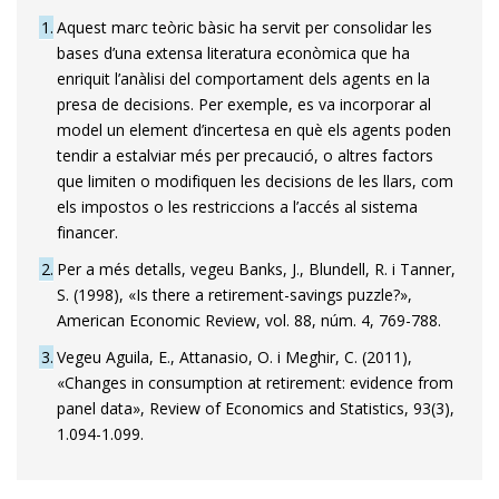
1
Aquest marc teòric bàsic ha servit per consolidar les
bases d’una extensa literatura econòmica que ha
enriquit l’anàlisi del comportament dels agents en la
presa de decisions. Per exemple, es va incorporar al
model un element d’incertesa en què els agents poden
tendir a estalviar més per precaució, o altres factors
que limiten o modifiquen les decisions de les llars, com
els impostos o les restriccions a l’accés al sistema
financer.
2
Per a més detalls, vegeu Banks, J., Blundell, R. i Tanner,
S. (1998), «Is there a retirement-savings puzzle?»,
American Economic Review, vol. 88, núm. 4, 769-788.
3
Vegeu Aguila, E., Attanasio, O. i Meghir, C. (2011),
«Changes in consumption at retirement: evidence from
panel data», Review of Economics and Statistics, 93(3),
1.094-1.099.