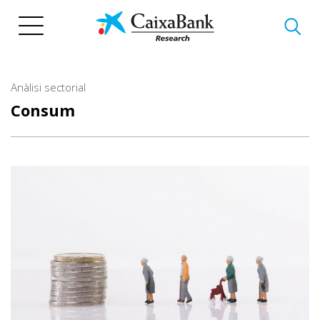
Vés
al
contingut
Anàlisi sectorial
Consum