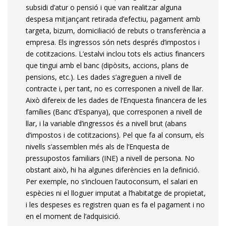
subsidi d’atur o pensió i que van realitzar alguna
despesa mitjançant retirada d’efectiu, pagament amb
targeta, bizum, domiciliació de rebuts o transferència a
empresa. Els ingressos són nets després d’impostos i
de cotitzacions. L’estalvi inclou tots els actius financers
que tingui amb el banc (dipòsits, accions, plans de
pensions, etc.). Les dades s’agreguen a nivell de
contracte i, per tant, no es corresponen a nivell de llar.
Això difereix de les dades de l’Enquesta financera de les
famílies (Banc d’Espanya), que corresponen a nivell de
llar, i la variable d’ingressos és a nivell brut (abans
d’impostos i de cotitzacions). Pel que fa al consum, els
nivells s’assemblen més als de l’Enquesta de
pressupostos familiars (INE) a nivell de persona. No
obstant això, hi ha algunes diferències en la definició.
Per exemple, no s’inclouen l’autoconsum, el salari en
espècies ni el lloguer imputat a l’habitatge de propietat,
i les despeses es registren quan es fa el pagament i no
en el moment de l’adquisició.