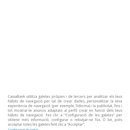
aquesta sortida de la pandèmia, és un element
clau per aconseguir-ho: més i millors llocs de
treball per a tots els col·lectius permeten una
reducció real i efectiva de la desigualtat dels
ingressos. D’altra banda, és necessari reforçar
les polítiques encaminades a reduir la
desigualtat. En aquest sentit, l’ingrés mínim
vital és una política pública essencial per a les
famílies amb pocs recursos i amb poca
vinculació al mercat laboral. No obstant això, la
introducció d’una política d’aquesta
envergadura fa necessari avaluar-la, com ja està
CaixaBank utilitza galetes pròpies i de tercers per analitzar els teus
hàbits de navegació per tal de crear dades, personalitzar la teva
previst fer, i sobretot ajustar-la quan es
experiència de navegació (per exemple, l’idioma) i la publicitat, fins i
tot mostrar-te anuncis adaptats al perfil creat en funció dels teus
coneguin els resultats d’aquestes avaluacions
hàbits de navegació. Fes clic a “Configuració de les galetes” per
obtenir més informació, configurar o rebutjar-ne l’ús. O bé, pots
per millorar-ne l’eficàcia.
acceptar totes les galetes fent clic a “Acceptar”.
Configuració de cookie