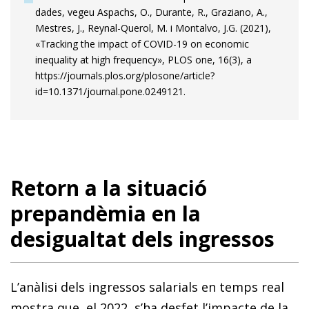
dades, vegeu Aspachs, O., Durante, R., Graziano, A.,
Mestres, J., Reynal-Querol, M. i Montalvo, J.G. (2021),
«Tracking the impact of COVID-19 on economic
inequality at high frequency», PLOS one, 16(3), a
https://journals.plos.org/plosone/article?
id=10.1371/journal.pone.0249121.
Retorn a la situació
prepandèmia en la
desigualtat dels ingressos
L’anàlisi dels ingressos salarials en temps real
mostra que, el 2022, s’ha desfet l’impacte de la