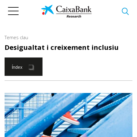
Vés
al
contingut
Temes clau
Desigualtat i creixement inclusiu
Índex