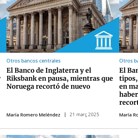
Otros bancos centrales
Otros b
El Banco de Inglaterra y el
El Ba
y
Riksbank en pausa, mientras que
tipos
Noruega recortó de nuevo
en ma
haber
recor
21 març 2025
María Romero Meléndez
María R