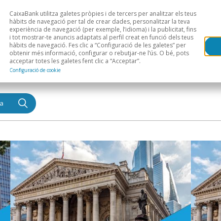
CaixaBank utilitza galetes pròpies i de tercers per analitzar els teus
Head
H
hàbits de navegació per tal de crear dades, personalitzar la teva
experiència de navegació (per exemple, l’idioma) i la publicitat, fins
i tot mostrar-te anuncis adaptats al perfil creat en funció dels teus
Anàlisi sectorial
Àrees geogràfiques
Public
hàbits de navegació. Fes clic a “Configuració de les galetes” per
obtenir més informació, configurar o rebutjar-ne l’ús. O bé, pots
acceptar totes les galetes fent clic a “Acceptar”.
Configuració de cookie
a