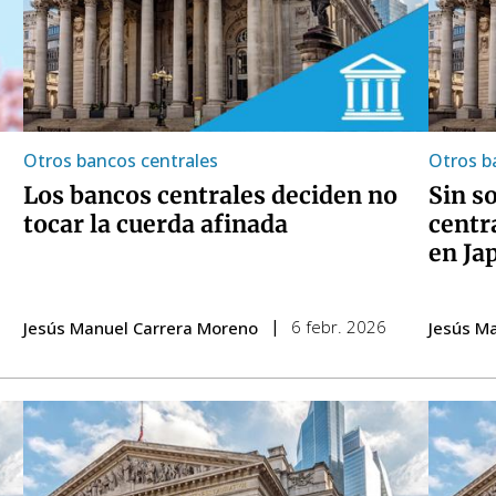
Otros bancos centrales
Otros b
Los bancos centrales deciden no
Sin s
tocar la cuerda afinada
centr
en Ja
6 febr. 2026
Jesús Manuel Carrera Moreno
Jesús M