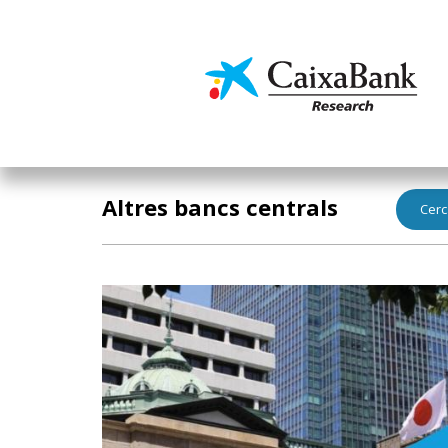
Vés
al
contingut
Economia i mercats
Altres bancs centrals
Cerc