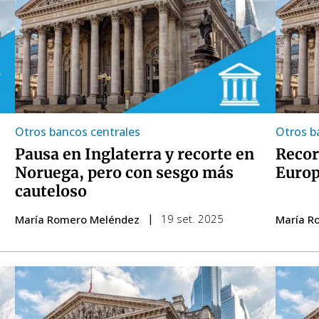
Otros bancos centrales
Otros b
Pausa en Inglaterra y recorte en
Recor
Noruega, pero con sesgo más
Europ
cauteloso
19 set. 2025
María Romero Meléndez
María R