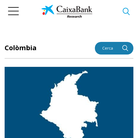
Vés
al
contingut
Colòmbia
Cerca