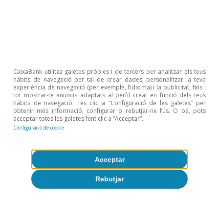
Sobre CaixaBank Research
Treballa amb nosaltres
Equip
CaixaBank utilitza galetes pròpies i de tercers per analitzar els teus
Contacte
hàbits de navegació per tal de crear dades, personalitzar la teva
experiència de navegació (per exemple, l’idioma) i la publicitat, fins i
tot mostrar-te anuncis adaptats al perfil creat en funció dels teus
(opens in a new window)
CaixaBank
hàbits de navegació. Fes clic a “Configuració de les galetes” per
obtenir més informació, configurar o rebutjar-ne l’ús. O bé, pots
acceptar totes les galetes fent clic a “Acceptar”.
Configuració de cookie
(opens in a new window)
Cookies
Acceptar
(opens in a new window)
Avís legal
Rebutjar
(opens in a new window)
Privacitat
(opens in a new window)
Accessibilitat