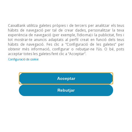
Desacceleració del preu del
lloguer a Espanya: el que revela
el big data
CaixaBank utilitza galetes pròpies i de tercers per analitzar els teus
hàbits de navegació per tal de crear dades, personalitzar la teva
31 desembre 2021
experiència de navegació (per exemple, l’idioma) i la publicitat, fins i
tot mostrar-te anuncis adaptats al perfil creat en funció dels teus
hàbits de navegació. Fes clic a “Configuració de les galetes” per
obtenir més informació, configurar o rebutjar-ne l’ús. O bé, pots
acceptar totes les galetes fent clic a “Acceptar”.
Configuració de cookie
Acceptar
Rebutjar
Sobre CaixaBank Research
Treballa amb nosaltres