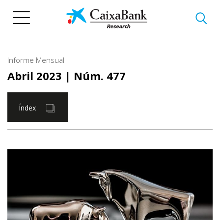
Vés
al
contingut
Informe Mensual
Abril 2023
| Núm. 477
Índex