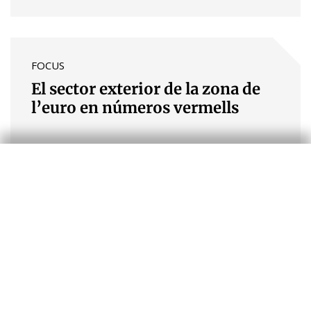
FOCUS
El sector exterior de la zona de
l’euro en números vermells
Rita Sánchez Soliva
FOCUS
Els mercats immobiliaris de les
economies avançades davant