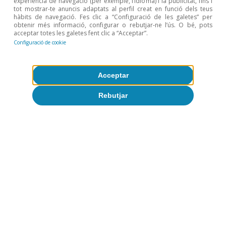
experiència de navegació (per exemple, l’idioma) i la publicitat, fins i
tot mostrar-te anuncis adaptats al perfil creat en funció dels teus
FOCUS
hàbits de navegació. Fes clic a “Configuració de les galetes” per
obtenir més informació, configurar o rebutjar-ne l’ús. O bé, pots
Sector immobiliari espanyol:
acceptar totes les galetes fent clic a “Acceptar”.
balanç 2022 i perspectives 2023
Configuració de cookie
Acceptar
Rebutjar
Judit Montoriol Garriga
Economia portuguesa
CONJUNTURA
Senyals encoratjadors de
l’economia portuguesa en