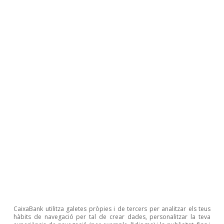
l’endeutament extern el 2022
FOCUS
El paper dels serveis no turístics
en el saldo exterior d’Espanya
Jaume Servert Banegas
CaixaBank utilitza galetes pròpies i de tercers per analitzar els teus
hàbits de navegació per tal de crear dades, personalitzar la teva