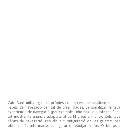
Tarjetas
13%
11%
17%
19%
extranjeras
Consumo
presencial (exc.
11%
10%
16%
18%
reintegros)
Reintegros
-12%
-19%
-14%
-7,9%
e-commerce
34%
27%
32%
37%
Total
españolas y
7,0%
6,2%
8,0%
6,2%
extranjeras
Nota:
(*) En el caso de las tarjetas extranjeras también se
incluyen los reintegros en cajeros de CaixaBank. Se excluyen los
CaixaBank utilitza galetes pròpies i de tercers per analitzar els teus
clientes y TPV provenientes o compartidos con Bankia.
hàbits de navegació per tal de crear dades, personalitzar la teva
Fuente:
CaixaBank Research, a partir de datos internos de
experiència de navegació (per exemple, l’idioma) i la publicitat, fins i
tot mostrar-te anuncis adaptats al perfil creat en funció dels teus
CaixaBank.
hàbits de navegació. Fes clic a “Configuració de les galetes” per
obtenir més informació, configurar o rebutjar-ne l’ús. O bé, pots