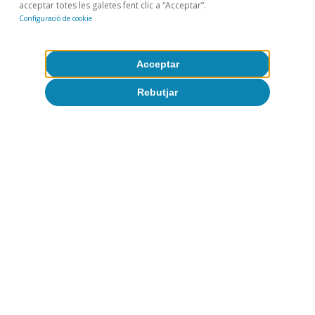
acceptar totes les galetes fent clic a “Acceptar”.
Configuració de cookie
Zoel Martín Vilató
Acceptar
Rebutjar
Etiquetas:
Consumo
España
Monitor de consumo
1
Este indicador incluye el gasto y los reintegros con
tarjetas emitidas por CaixaBank (tarjetas españolas), y
el gasto y los reintegros realizados con tarjetas
extranjeras en TPV y cajeros de CaixaBank. Se excluyen
los clientes y TPV provenientes o compartidos con
Bankia. Para más detalle, véase «Monitor de consumo