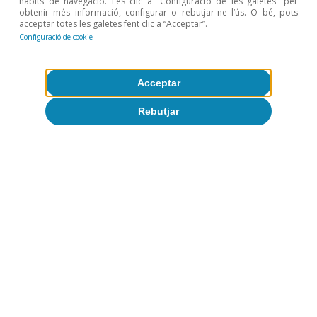
hàbits de navegació. Fes clic a “Configuració de les galetes” per
obtenir més informació, configurar o rebutjar-ne l’ús. O bé, pots
acceptar totes les galetes fent clic a “Acceptar”.
Configuració de cookie
Acceptar
Rebutjar
Judit Montoriol Garriga