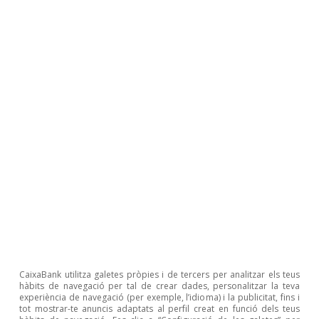
CaixaBank utilitza galetes pròpies i de tercers per analitzar els teus
hàbits de navegació per tal de crear dades, personalitzar la teva
experiència de navegació (per exemple, l’idioma) i la publicitat, fins i
tot mostrar-te anuncis adaptats al perfil creat en funció dels teus