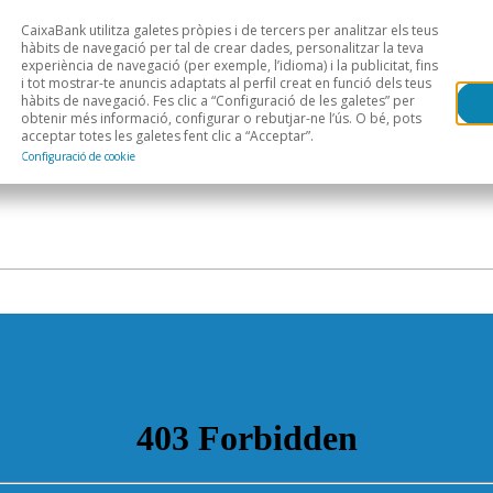
CaixaBank utilitza galetes pròpies i de tercers per analitzar els teus
Head
H
hàbits de navegació per tal de crear dades, personalitzar la teva
experiència de navegació (per exemple, l’idioma) i la publicitat, fins
i tot mostrar-te anuncis adaptats al perfil creat en funció dels teus
Anàlisi sectorial
Àrees geogràfiques
Public
hàbits de navegació. Fes clic a “Configuració de les galetes” per
obtenir més informació, configurar o rebutjar-ne l’ús. O bé, pots
acceptar totes les galetes fent clic a “Acceptar”.
Configuració de cookie