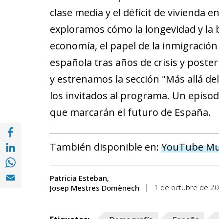
clase media y el déficit de viviend
exploramos cómo la longevidad y la 
economía, el papel de la inmigración y
española tras años de crisis y post
y estrenamos la sección "Más allá d
los invitados al programa. Un episo
que marcarán el futuro de España.
Compartir a Facebook (opens in a new win
Compartir a with Linkedin (opens in a new
También disponible en:
YouTube Mu
Compartir a with Whatsapp (opens in a ne
Compartir a Email (opens in a new window)
Patricia Esteban
1 de octubre de 2
Josep Mestres Domènech