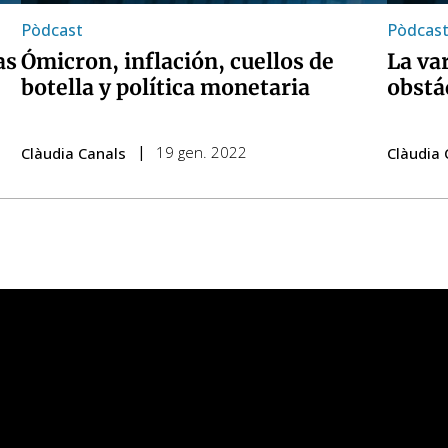
Pòdcast
Pòdcas
as
Ómicron, inflación, cuellos de
La va
botella y política monetaria
obstá
19 gen. 2022
Clàudia Canals
Clàudia 