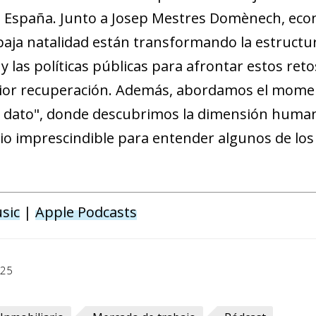
a en España. Junto a Josep Mestres Domènech, ec
baja natalidad están transformando la estructu
 las políticas públicas para afrontar estos retos
erior recuperación. Además, abordamos el momen
el dato", donde descubrimos la dimensión humana
dio imprescindible para entender algunos de los
dow)
 window)
sic
|
Apple Podcasts
w window)
025