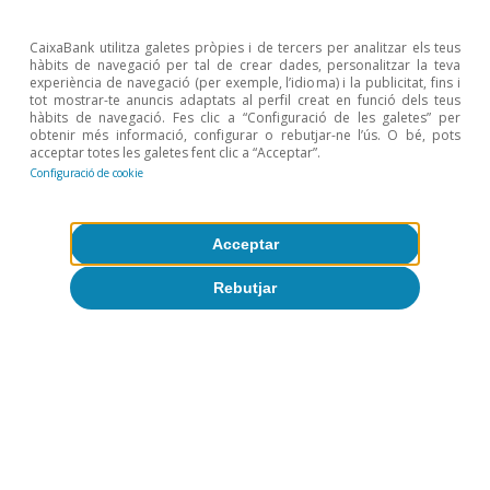
CaixaBank utilitza galetes pròpies i de tercers per analitzar els teus
hàbits de navegació per tal de crear dades, personalitzar la teva
experiència de navegació (per exemple, l’idioma) i la publicitat, fins i
Reserva Federal (Fed)
tot mostrar-te anuncis adaptats al perfil creat en funció dels teus
hàbits de navegació. Fes clic a “Configuració de les galetes” per
La Fed de Warsh: de guiar expectatives
obtenir més informació, configurar o rebutjar-ne l’ús. O bé, pots
acceptar totes les galetes fent clic a “Acceptar”.
a gestionar-les sense compromís
Configuració de cookie
David del Val
9 jul. 2026
Acceptar
Rebutjar