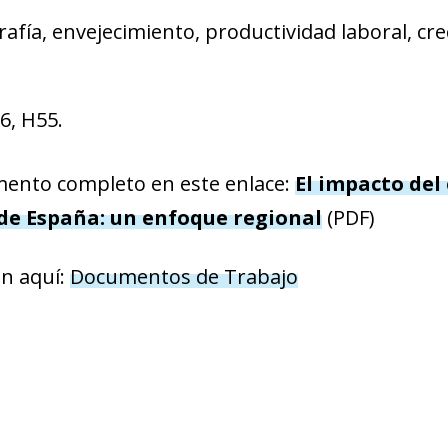
afía, envejecimiento, productividad laboral, c
26, H55.
mento completo en este enlace:
El impacto del
de España: un enfoque regional
(PDF)
ón aquí:
Documentos de Trabajo
ow)
window)
 window)