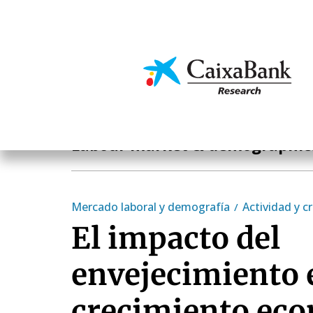
Skip
to
main
Economics & Markets
content
Economics & Markets
Labour market & demographic
Mercado laboral y demografía
Actividad y c
El impacto del
envejecimiento 
crecimiento ec