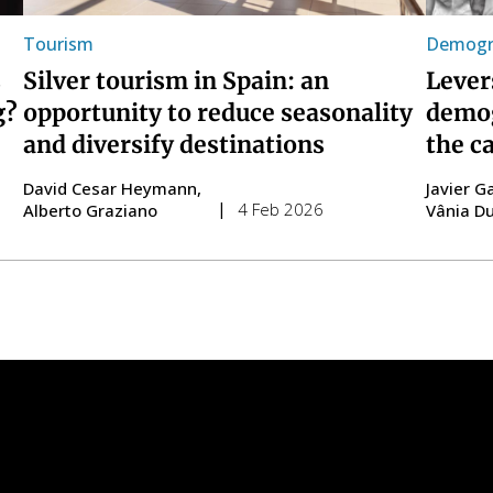
Demogr
Tourism
s
Lever
Silver tourism in Spain: an
g?
demog
opportunity to reduce seasonality
the c
and diversify destinations
David Cesar Heymann
Javier G
4 Feb 2026
Alberto Graziano
Vânia D