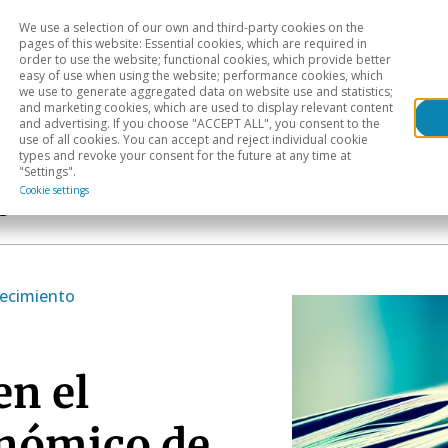
We use a selection of our own and third-party cookies on the
Head
H
pages of this website: Essential cookies, which are required in
order to use the website; functional cookies, which provide better
easy of use when using the website; performance cookies, which
Sectoral analysis
Geographical areas
Pub
we use to generate aggregated data on website use and statistics;
and marketing cookies, which are used to display relevant content
and advertising. If you choose "ACCEPT ALL", you consent to the
use of all cookies. You can accept and reject individual cookie
types and revoke your consent for the future at any time at
"Settings".
Cookie settings
s
recimiento
en el
onómico de