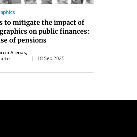
aphics
s to mitigate the impact of
raphics on public finances:
ase of pensions
arcía Arenas
18 Sep 2025
uarte