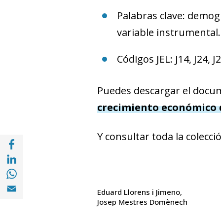
Palabras clave: demogr
variable instrumental.
Códigos JEL: J14, J24, J
Puedes descargar el docu
crecimiento económico 
Y consultar toda la colecci
Share with Facebook (opens in a new wind
Share with with Linkedin (opens in a new 
Share with with Whatsapp (opens in a new
Share with Email (opens in a new window)
Eduard Llorens i Jimeno
Josep Mestres Domènech