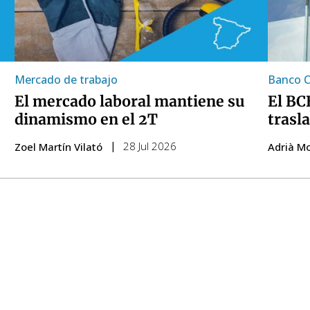
Mercado de trabajo
Banco C
El mercado laboral mantiene su
El BC
dinamismo en el 2T
trasla
28 Jul 2026
Zoel Martín Vilató
Adrià M