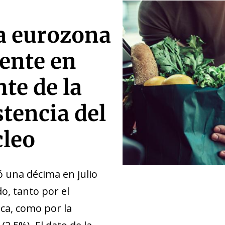
la eurozona
mente en
nte de la
stencia del
leo
ó una décima en julio
do, tanto por el
ca, como por la