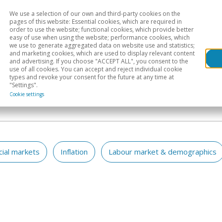
We use a selection of our own and third-party cookies on the
Head
H
pages of this website: Essential cookies, which are required in
order to use the website; functional cookies, which provide better
easy of use when using the website; performance cookies, which
Sectoral analysis
Geographical areas
Pub
we use to generate aggregated data on website use and statistics;
and marketing cookies, which are used to display relevant content
and advertising. If you choose "ACCEPT ALL", you consent to the
use of all cookies. You can accept and reject individual cookie
types and revoke your consent for the future at any time at
"Settings".
Cookie settings
cial markets
Inflation
Labour market & demographics