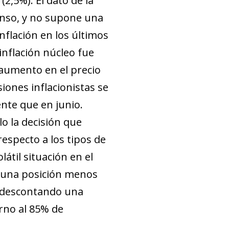
2,5%). El dato de la
senso, y no supone una
inflación en los últimos
 inflación núcleo fue
aumento en el precio
siones inflacionistas se
te que en junio.
lo la decisión que
respecto a los tipos de
olátil situación en el
n una posición menos
 descontando una
rno al 85% de