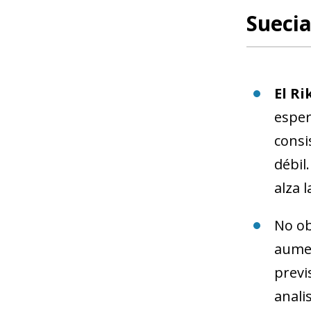
Sueci
El Ri
esper
consi
débil
alza 
No ob
aumen
previ
anali