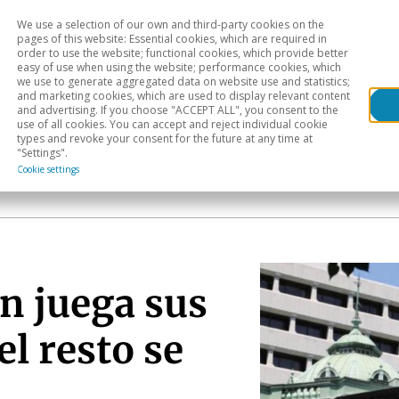
We use a selection of our own and third-party cookies on the
Head
H
pages of this website: Essential cookies, which are required in
order to use the website; functional cookies, which provide better
easy of use when using the website; performance cookies, which
Sectoral analysis
Geographical areas
Pub
we use to generate aggregated data on website use and statistics;
and marketing cookies, which are used to display relevant content
and advertising. If you choose "ACCEPT ALL", you consent to the
use of all cookies. You can accept and reject individual cookie
types and revoke your consent for the future at any time at
"Settings".
a
Cookie settings
n juega sus
el resto se