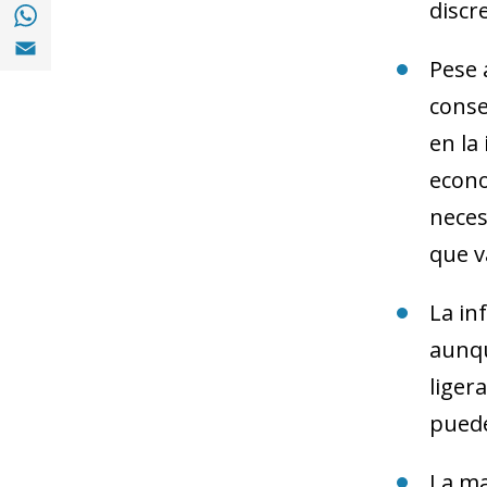
Share with with Whatsapp (opens in a new
discr
Share with Email (opens in a new window)
Pese 
conse
en la
econo
neces
que v
La in
aunqu
liger
puede
La ma