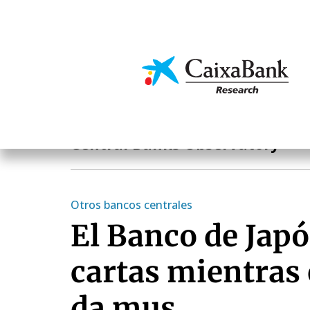
Skip
to
main
Economics & Markets
content
Notas Breves de Actualidad Económica y Financier
Central Banks Observatory
Otros bancos centrales
El Banco de Japó
cartas mientras 
da mus