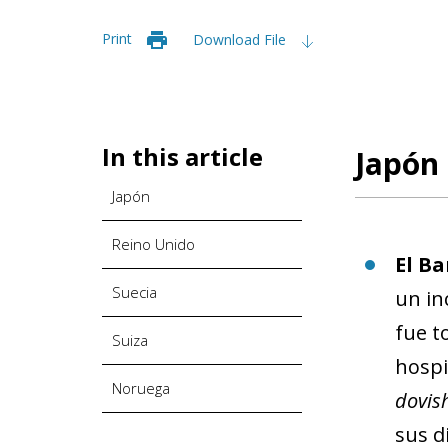
Print
Download File
In this article
Japón
Japón
Reino Unido
El Ba
Suecia
un in
fue t
Suiza
hospi
Noruega
dovis
sus d