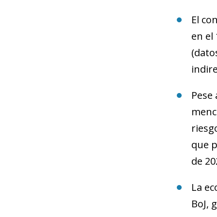
El co
en el
(dato
indir
Pese 
menci
riesg
que p
de 20
La ec
BoJ, 