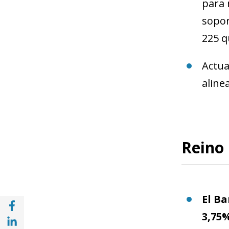
para 
sopor
225 q
Actua
aline
Reino
El Ba
Share with Facebook (opens in a new wind
3,75
Share with with Linkedin (opens in a new 