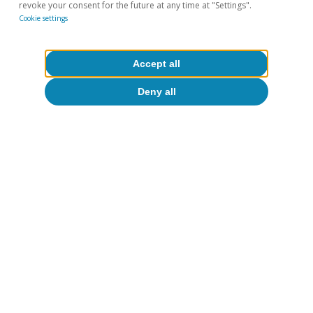
revoke your consent for the future at any time at "Settings".
evolución del propio conflicto o por los
Cookie settings
daños estructurales que se generan sobre
la infraestructura energética), puede forzar
Accept all
un giro
hawkish
más relevante.
Deny all
Adrià Morron Salmeron
Etiquetas:
Banco Central Europeo (BCE)
To read below