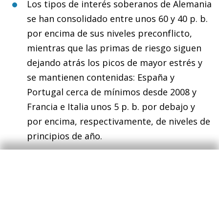
Los tipos de interés soberanos de Alemania
se han consolidado entre unos 60 y 40 p. b.
por encima de sus niveles preconflicto,
mientras que las primas de riesgo siguen
dejando atrás los picos de mayor estrés y
se mantienen contenidas: España y
Portugal cerca de mínimos desde 2008 y
Francia e Italia unos 5 p. b. por debajo y
por encima, respectivamente, de niveles de
principios de año.
Las bolsas europeas han recuperado el
grueso de lo perdido tras el estallido de la
guerra y siguen en terreno positivo en el
acumulado del año (el Stoxx EUR 600 sube
un 5% en el año).