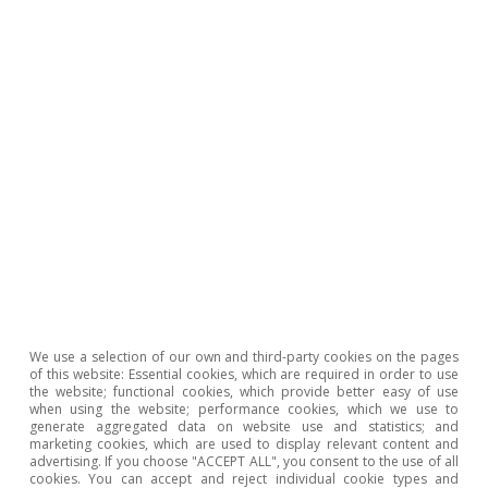
al 3%. El desvanecimiento del impacto
directo de la energía llevaría la inflación de
vuelta al 2% de manera relativamente
rápida si el
shock
no activa mecanismos
indirectos.
En este escenario, cabría esperar un
endurecimiento comedido de la política
monetaria del BCE, parecido a los 50 p. b.
de incrementos de tipos que cotizan los
mercados (tipo
depo
del 2,00% actual al
2,50% a finales de 2026), y que podría
We use a selection of our own and third-party cookies on the pages
of this website: Essential cookies, which are required in order to use
revertirse a lo largo de 2027 si no se
the website; functional cookies, which provide better easy of use
when using the website; performance cookies, which we use to
generan inercias que retrasen la
generate aggregated data on website use and statistics; and
marketing cookies, which are used to display relevant content and
normalización de la inflación. Si el
shock
advertising. If you choose "ACCEPT ALL", you consent to the use of all
cookies. You can accept and reject individual cookie types and
persiste con intensidad (ya sea por la