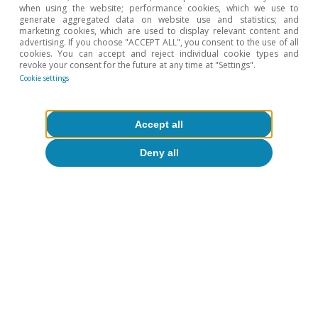
(nivel que estimamos neutral).
when using the website; performance cookies, which we use to
generate aggregated data on website use and statistics; and
marketing cookies, which are used to display relevant content and
Por otro lado, el BCE seguirá reduciendo su
advertising. If you choose "ACCEPT ALL", you consent to the use of all
cookies. You can accept and reject individual cookie types and
balance con la disminución pasiva de las
revoke your consent for the future at any time at "Settings".
Cookie settings
carteras del APP y el PEPP (con cero
reinversiones), un proceso gradual y que no
Accept all
impedirá que la liquidez sea abundante en
los próximos trimestres.
Deny all
Adrià Morron Salmeron
Etiquetas:
Banco Central Europeo (BCE)
Europa