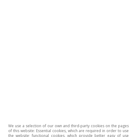
ve menos incertidumbre, espera un
impulso fiscal y estima que a medio plazo
los aranceles pueden ser inflacionarios.
Perspectivas del BCE a
medio plazo
No descartamos una última bajada de
tipos que sitúe el tipo
depo
en el 1,75%,
pero, con la incertidumbre disipándose de
cara a 2026, pensamos que el
depo
We use a selection of our own and third-party cookies on the pages
terminará estabilizándose en el 2,00%
of this website: Essential cookies, which are required in order to use
the website; functional cookies, which provide better easy of use