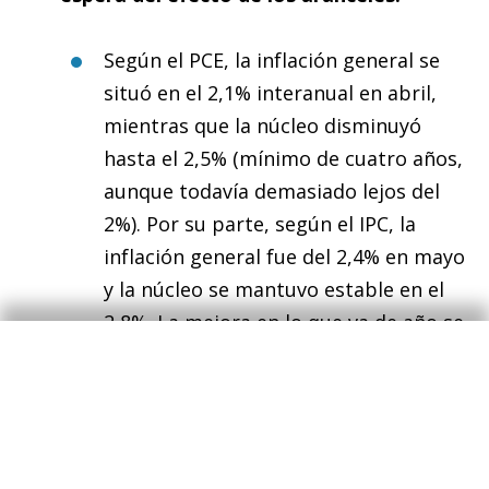
Según el PCE, la inflación general se
situó en el 2,1% interanual en abril,
mientras que la núcleo disminuyó
hasta el 2,5% (mínimo de cuatro años,
aunque todavía demasiado lejos del
2%). Por su parte, según el IPC, la
inflación general fue del 2,4% en mayo
y la núcleo se mantuvo estable en el
2,8%. La mejora en lo que va de año se
debe a un descenso de los precios
energéticos (+1,0% interanual en enero
y –3,5% en mayo) y a la moderación de
los servicios (4,3% en enero y 3,6% en
mayo), si bien esta partida mantiene