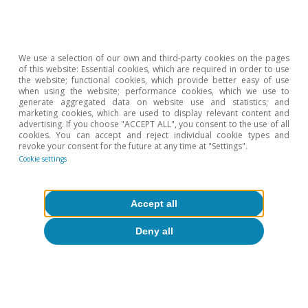
Trump. La Fed deberá sospesar los riesgos
de inflación con el debilitamiento de la
confianza y las posibles turbulencias en los
We use a selection of our own and third-party cookies on the pages
mercados financieros que surgen en el
of this website: Essential cookies, which are required in order to use
the website; functional cookies, which provide better easy of use
camino.
when using the website; performance cookies, which we use to
generate aggregated data on website use and statistics; and
marketing cookies, which are used to display relevant content and
Pensamos que la Fed necesitará ver un
advertising. If you choose "ACCEPT ALL", you consent to the use of all
cookies. You can accept and reject individual cookie types and
deterioro claro en el mercado laboral para
revoke your consent for the future at any time at "Settings".
Cookie settings
volver a bajar los tipos de interés. Mientras
las condiciones de empleo se mantengan
relativamente estables y los riesgos de
Accept all
inflación sigan elevados, la Fed se
Deny all
mantendrá en pausa. Nuestra visión (una
bajada de tipos a finales de 2025) es algo
más cauta que la de los mercados, que