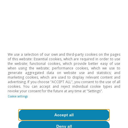
Anticipamos que
la Fed se mantendrá en
pausa en las próximas reuniones
. Creemos
que, ante el repunte de los precios
energéticos, la Fed favorecerá mantener
los tipos sin cambios, sin necesidad de
We use a selection of our own and third-party cookies on the pages
subirlos, a la espera de confirmar la
of this website: Essential cookies, which are required in order to use
the website; functional cookies, which provide better easy of use
fortaleza reciente del mercado de trabajo,
when using the website; performance cookies, which we use to
generate aggregated data on website use and statistics; and
pero sin sentir entonces prisa en
marketing cookies, which are used to display relevant content and
advertising. If you choose "ACCEPT ALL", you consent to the use of all
recortarlos hasta que no haya pasado el
cookies. You can accept and reject individual cookie types and
revoke your consent for the future at any time at "Settings".
shock
derivado del conflicto en Oriente
Cookie settings
Próximo.
Accept all
Deny all