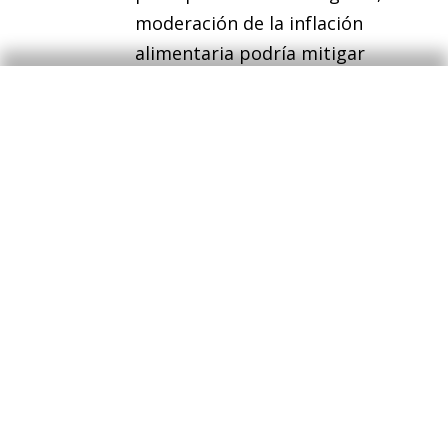
moderación de la inflación
alimentaria podría mitigar
parcialmente ese drenaje.
En este contexto, las condiciones
financieras siguen dando soporte a la
economía
: el índice de condiciones
financieras de la Fed de Chicago
muestra
1
unas condiciones más laxas de lo que
sugeriría el momento cíclico de la
economía, tanto por el elevado apetito por
el riesgo (volatilidad reducida) como por un
acceso todavía fluido al crédito y sin