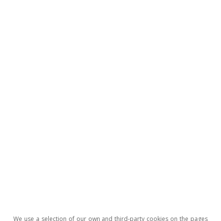
Isabela Lara White
Etiquetas:
Estados Unidos
To read below
We use a selection of our own and third-party cookies on the pages