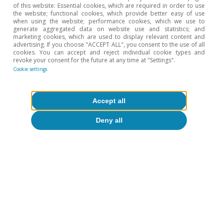
of this website: Essential cookies, which are required in order to use
the website; functional cookies, which provide better easy of use
when using the website; performance cookies, which we use to
generate aggregated data on website use and statistics; and
marketing cookies, which are used to display relevant content and
advertising. If you choose "ACCEPT ALL", you consent to the use of all
cookies. You can accept and reject individual cookie types and
revoke your consent for the future at any time at "Settings".
Cookie settings
Federal Reserve (Fed)
Accept all
Warsh’s Fed: from guiding
expectations to managing them
Deny all
without commitment
David del Val
13 Jul 2026