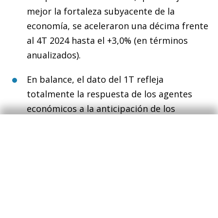
mejor la fortaleza subyacente de la
economía, se aceleraron una décima frente
al 4T 2024 hasta el +3,0% (en términos
anualizados).
En balance, el dato del 1T refleja
totalmente la respuesta de los agentes
económicos a la anticipación de los
aranceles: un aumento significativo de
importaciones. El dato no es un reflejo de
debilidad económica interna, por ahora. En
abril, la implementación de los “aranceles
recíprocos” situó el arancel efectivo de EE.
UU. en niveles históricamente elevados, lo
que tendrá un claro impacto negativo en