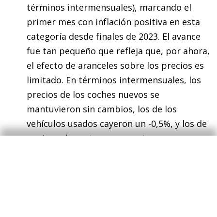
términos intermensuales), marcando el
primer mes con inflación positiva en esta
categoría desde finales de 2023. El avance
fue tan pequeño que refleja que, por ahora,
el efecto de aranceles sobre los precios es
limitado. En términos intermensuales, los
precios de los coches nuevos se
mantuvieron sin cambios, los de los
vehículos usados cayeron un -0,5%, y los de
equipos de motor y sus partes cayeron
-0,1%. Además, los precios de ropa y
textiles también disminuyeron un -0,2%.
Quizás se notó algo de impacto en los
precios de bienes de recreación, con un
repunte de +8,8% m/m en equipos de audio