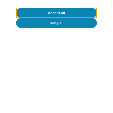
Accept all
Deny all
Activity & growth
International economic outlook
Rita Sánchez Soliva