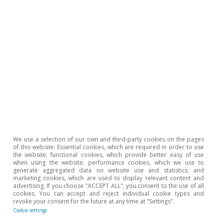
Federal Reserve (Fed)
We use a selection of our own and third-party cookies on the pages
of this website: Essential cookies, which are required in order to use
Warsh’s Fed: from guiding
the website; functional cookies, which provide better easy of use
when using the website; performance cookies, which we use to
expectations to managing them
generate aggregated data on website use and statistics; and
without commitment
marketing cookies, which are used to display relevant content and
advertising. If you choose "ACCEPT ALL", you consent to the use of all
cookies. You can accept and reject individual cookie types and
David del Val
revoke your consent for the future at any time at "Settings".
13 Jul 2026
Cookie settings