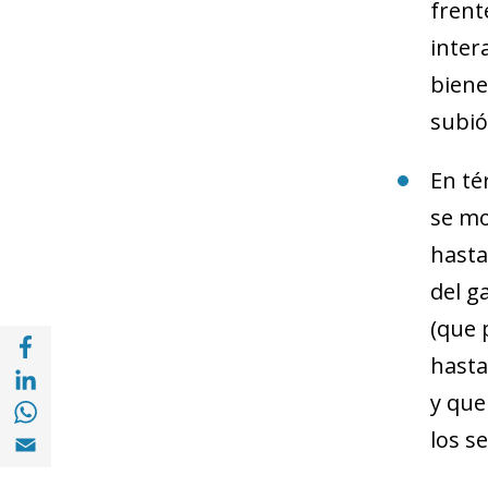
frent
inter
biene
subió
En té
se mo
hasta
del ga
(que 
Share with Facebook (opens in a new wind
hasta
Share with with Linkedin (opens in a new 
y que
Share with with Whatsapp (opens in a new
Share with Email (opens in a new window)
los se