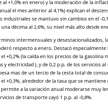
e al +1,0% en enero) y la moderación de la inflaci
anual el mes anterior al 4,1%) explican el descens
s industriales se mantuvo sin cambios en el -0,
 una décima al 2,6%, su nivel más alto desde en
rminos intermensuales y desestacionalizados, l
deró respecto a enero. Destacó especialmente la 
 el +0,2% (la caída en los precios de la gasoli
s y electricidad ), y de 0,2 p.p. de los servicios al
pesa mas de un tercio de la cesta total de co
ow)
 el +0,3%, alrededor de la tasa que se mantien
window)
 permite a la variación anual moderarse muy len
 window)
rvicios de transporte cayó 1 p.p. al -0,8%.