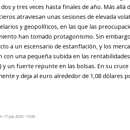
 dos y tres veces hasta finales de año. Más allá d
cieros atraviesan unas sesiones de elevada vola
elarios y geopolíticos, en las que las preocupac
miento han tomado protagonismo. Sin embargo, e
cto a un escensario de estanflación, y los mer
n con una pequeña subida en las rentabilidades s
) y un fuerte repunte en las bolsas. En su cruce 
mente y deja al euro alrededor de 1,08 dólares p
on: 17 July 2026 - 15:00