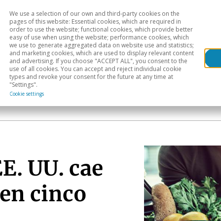
We use a selection of our own and third-party cookies on the
Head
H
pages of this website: Essential cookies, which are required in
order to use the website; functional cookies, which provide better
easy of use when using the website; performance cookies, which
Sectoral analysis
Geographical areas
Pub
we use to generate aggregated data on website use and statistics;
and marketing cookies, which are used to display relevant content
and advertising. If you choose "ACCEPT ALL", you consent to the
use of all cookies. You can accept and reject individual cookie
types and revoke your consent for the future at any time at
"Settings".
a
Cookie settings
EE. UU. cae
 en cinco