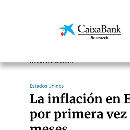
Skip
to
main
Economics & Markets
content
Notas Breves de Actualidad Económica y Financier
International
Estados Unidos
La inflación en 
por primera vez
meses