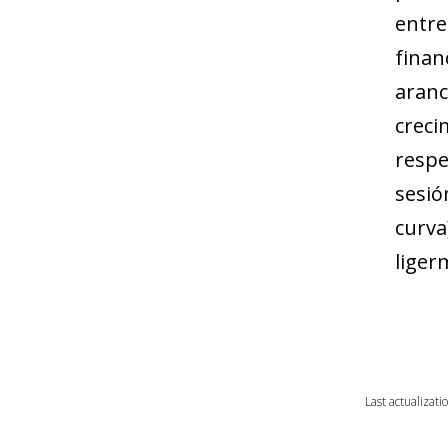
entre
finan
aranc
creci
respe
sesió
curva
liger
Last actualizati