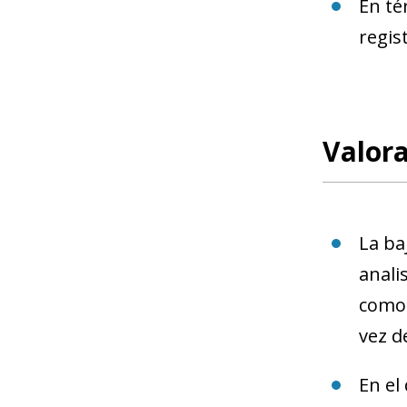
En té
regis
Valor
La ba
anali
como 
vez d
En el