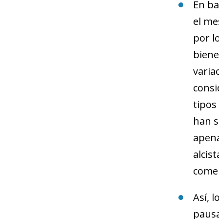
En ba
el me
por l
biene
varia
consi
tipos
han s
apena
alcis
comer
Así, 
pausa