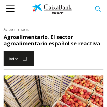
Pasar
al
contenido
principal
Agroalimentario
Agroalimentario. El sector
agroalimentario español se reactiva
Índice