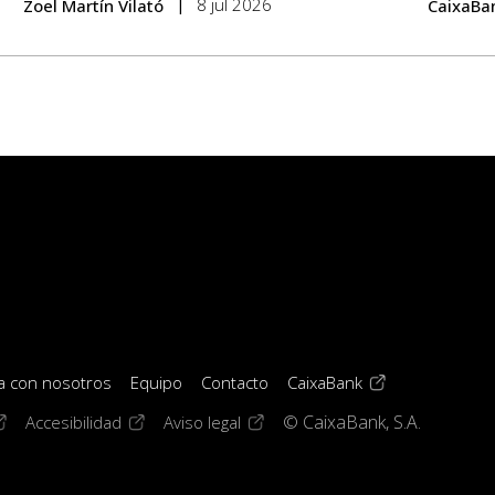
8 jul 2026
Zoel Martín Vilató
CaixaBa
(opens in a new 
a con nosotros
Equipo
Contacto
CaixaBank
window)
pens in a new window)
(opens in a new window)
(opens in a new window)
Accesibilidad
Aviso legal