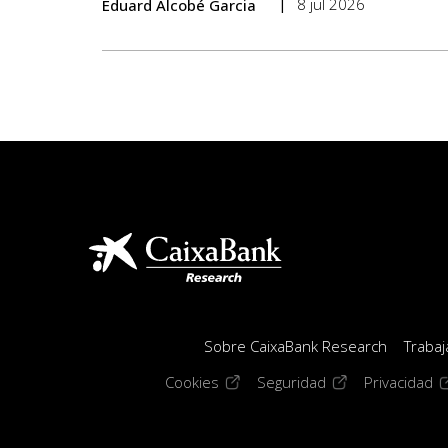
8 jul 2026
Eduard Alcobé Garcia
Sobre CaixaBank Research
Trabaj
(opens in a new window)
(opens in a new 
(o
Cookies
Seguridad
Privacidad