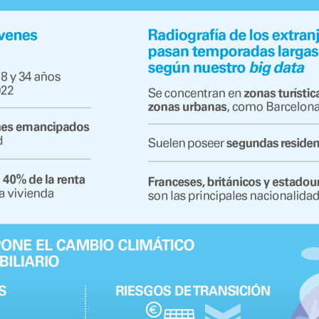
ndow)
w window)
new window)
w)