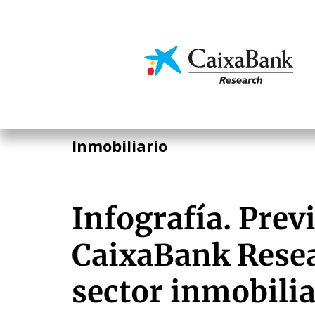
Pasar
al
contenido
Economía y mercado
principal
Análisis sectorial
Inmobiliario
Infografía. Prev
CaixaBank Resea
sector inmobilia