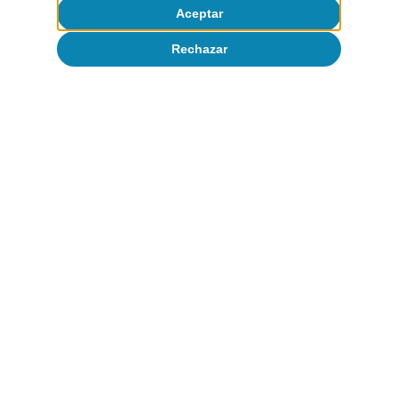
Aceptar
Pedro Álvarez Ondina
28 mayo 2026
Rechazar
Sobre CaixaBank Research
Trabaja con nosotros
Equipo