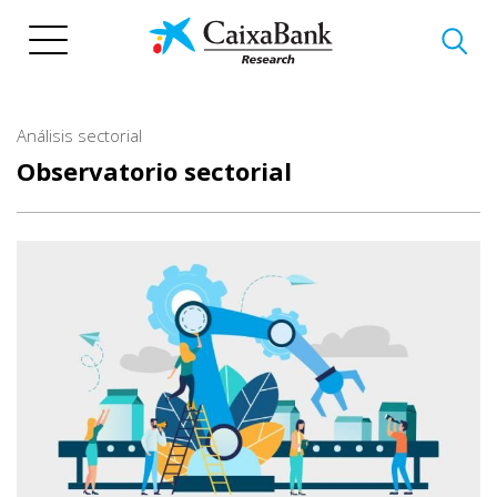
Pasar
al
contenido
principal
Análisis sectorial
Observatorio sectorial