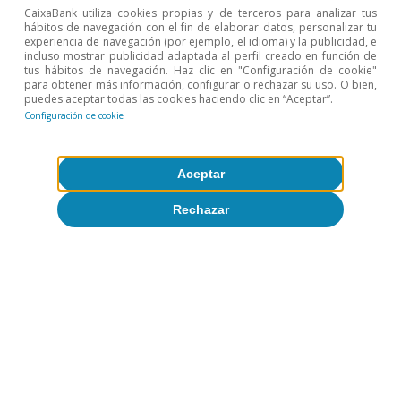
David Cesar Heymann
CaixaBank utiliza cookies propias y de terceros para analizar tus
Eduard Alcobé Garcia
hábitos de navegación con el fin de elaborar datos, personalizar tu
experiencia de navegación (por ejemplo, el idioma) y la publicidad, e
incluso mostrar publicidad adaptada al perfil creado en función de
tus hábitos de navegación. Haz clic en "Configuración de cookie"
Etiquetas:
España
Turismo
para obtener más información, configurar o rechazar su uso. O bien,
puedes aceptar todas las cookies haciendo clic en “Aceptar”.
Configuración de cookie
Aceptar
8
Consideramos que una tarjeta extranjera (turista
internacional) es recurrente si realiza pagos entre julio y
Rechazar
agosto de 2022 y en los mismos meses de 2023. Datos
de gasto agregados por tarjeta. La estancia de cada
tarjeta se define a partir del número de días que se
observan transacciones con dicha tarjeta.
9
Los datos de pagos en TPV de CaixaBank son muy
representativos (cuota de mercado alrededor del 30%).
10
Para un análisis del impacto de las olas de calor sobre
el gasto turístico en España, véase el artículo «El
impacto del cambio climático en el turismo en España:
análisis y perspectivas» publicado en el Informe