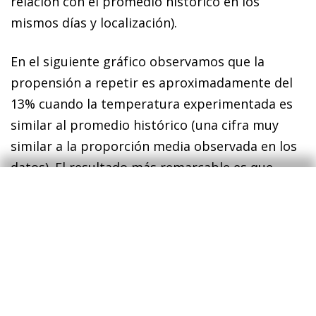
relación con el promedio histórico en los
mismos días y localización).
En el siguiente gráfico observamos que la
propensión a repetir es aproximadamente del
13% cuando la temperatura experimentada es
similar al promedio histórico (una cifra muy
similar a la proporción media observada en los
datos). El resultado más remarcable es que
cuando la temperatura media diaria
experimentada por los turistas en relación
con el promedio histórico supera los 5 ºC
grados,
entonces, la propensión de los
turistas a repetir su visita se reduce.
Cuando
se superan los 8 ºC respecto al promedio
histórico (ola de calor extrema), la propensión a