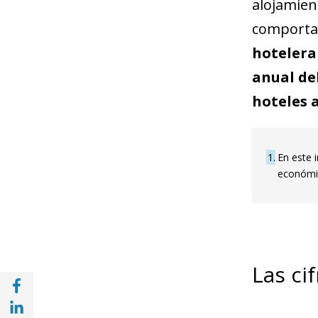
alojamien
comportam
hotelera
anual del
hoteles 
1
En este 
económic
Las ci
Compartir en Facebook (opens in a new wi
Compartir en with Linkedin (opens in a ne