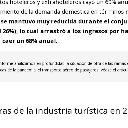
tos hoteleros y extrahoteleros cayó un 69% anua
iento de la demanda doméstica en términos re
 se mantuvo muy reducida durante el conju
 26%), lo cual arrastró a los ingresos por h
a caer un 68% anual.
informe analizamos en profundidad la situación de otra de las ramas 
as de la pandemia: el transporte aéreo de pasajeros. Véase el artícul
fras de la industria turística en 
ndow)
w window)