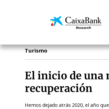
Pasar
al
contenido
Economía y mercado
principal
Análisis sectorial
Turismo
El inicio de una
recuperación
Hemos dejado atrás 2020, el año que