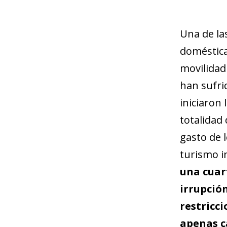
Una de la
doméstica
movilidad
han sufri
iniciaron
totalidad
gasto de 
turismo i
una cuart
irrupció
restricci
apenas c