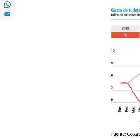
Compartir en with Whatsapp (opens in a 
Compartir en Email (opens in a new windo
Fuente: CaixaB