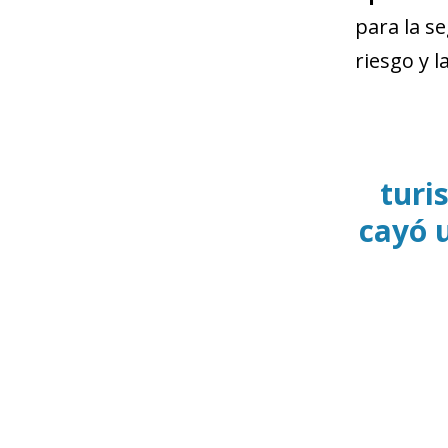
para la s
riesgo y 
turi
cayó 