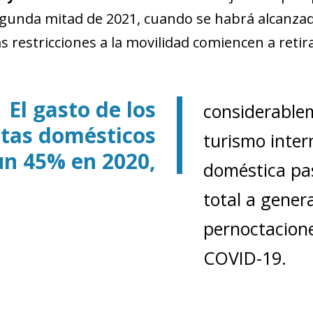
egunda mitad de 2021, cuando se habrá alcanzad
las restricciones a la movilidad comiencen a ret
El gasto de los
considerable
stas domésticos
turismo inter
un 45% en 2020,
doméstica pas
total a gener
pernoctaciones
COVID-19.