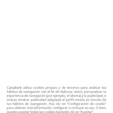
De cara al verano de 2023, cabe esperar que el
CaixaBank utiliza cookies propias y de terceros para analizar tus
hábitos de navegación con el fin de elaborar datos, personalizar tu
sector del transporte aéreo se consiga adaptar
experiencia de navegación (por ejemplo, el idioma) y la publicidad, e
incluso mostrar publicidad adaptada al perfil creado en función de
al nuevo contexto de mayor movilidad
tus hábitos de navegación. Haz clic en "Configuración de cookie"
internacional y recupere niveles de empleo
para obtener más información, configurar o rechazar su uso. O bien,
puedes aceptar todas las cookies haciendo clic en “Aceptar”.