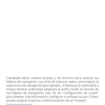
por debajo del promedio de la economía. Entre
ellos destaca:
Industria textil:
para la que prevemos un
crecimiento anual inferior al 1% en ambos años,
tras tres ejercicios consecutivos de contracción.
Esta industria enfrenta tendencias
estructurales negativas, marcadas por una
intensa presión competitiva internacional, y no
se espera que recupere los niveles de actividad
de 2019 dentro del horizonte de previsión.
CaixaBank utiliza cookies propias y de terceros para analizar tus
hábitos de navegación con el fin de elaborar datos, personalizar tu
Industria papelera:
que comparte algunos de
experiencia de navegación (por ejemplo, el idioma) y la publicidad, e
incluso mostrar publicidad adaptada al perfil creado en función de
estos desafíos, también se mantendrá por
tus hábitos de navegación. Haz clic en "Configuración de cookie"
para obtener más información, configurar o rechazar su uso. O bien,
debajo de su nivel de producción de 2019,
puedes aceptar todas las cookies haciendo clic en “Aceptar”.
Configuración de cookie