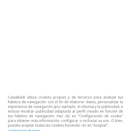
En definitiva, los datos de actividad con tarjetas
nos muestran una información de alta
frecuencia muy valiosa para entender la
reacción del consumo privado a lo largo del
tiempo. Durante la crisis de la COVID-19, hemos
visto que las medidas de confinamiento
tuvieron un impacto muy significativo sobre el
consumo de los hogares y con notables
diferencias según el tipo de bienes y servicios.
Asimismo, los datos de tarjetas nos muestran
CaixaBank utiliza cookies propias y de terceros para analizar tus
que la recuperación del gasto durante el
hábitos de navegación con el fin de elaborar datos, personalizar tu
proceso de desconfinamiento ha sido muy
experiencia de navegación (por ejemplo, el idioma) y la publicidad, e
incluso mostrar publicidad adaptada al perfil creado en función de
rápida, aunque incompleta, dado que a finales
tus hábitos de navegación. Haz clic en "Configuración de cookie"
para obtener más información, configurar o rechazar su uso. O bien,
de junio todavía no se habían recuperado los
puedes aceptar todas las cookies haciendo clic en “Aceptar”.
Configuración de cookie