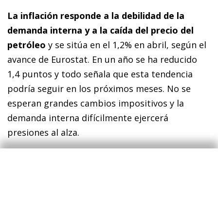
La inflación responde a la debilidad de la
demanda interna y a la caída del precio del
petróleo
y se sitúa en el 1,2% en abril, según el
avance de Eurostat. En un año se ha reducido
1,4 puntos y todo señala que esta tendencia
podría seguir en los próximos meses. No se
esperan grandes cambios impositivos y la
demanda interna difícilmente ejercerá
presiones al alza.
El BCE tiene margen y argumentos para
implementar políticas expansivas
. El crédito
privado sigue sin recuperarse, aunque sí que se
percibe cierta estabilización en el ritmo de
deterioro, especialmente por lo que se refiere