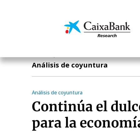
Pasar
al
contenido
Economía y mercado
principal
Economía y mercados
Análisis de coyuntura
Análisis de coyuntura
Continúa el du
para la economí