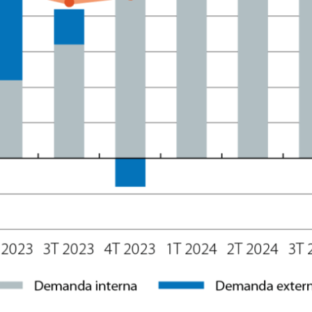
ndow)
w window)