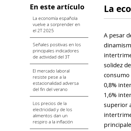
En este artículo
La eco
La economía española
vuelve a sorprender en
el 2T 2025
A pesar d
dinamismo,
Señales positivas en los
principales indicadores
intertrime
de actividad del 3T
solidez de
El mercado laboral
consumo p
resiste pese a la
estacionalidad adversa
0,8% inter
del fin del verano
1,6% inte
Los precios de la
superior 
electricidad y de los
intertrime
alimentos dan un
respiro a la inflación
principal