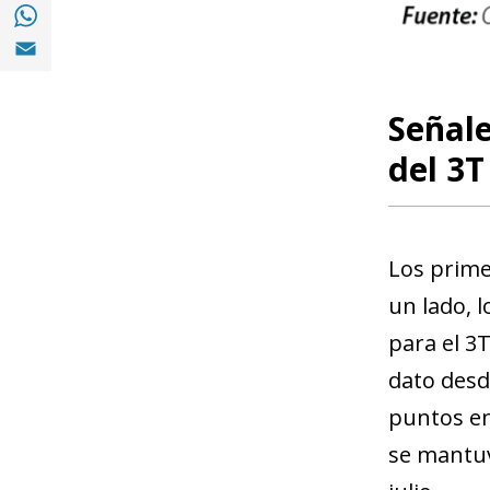
Compartir en with Whatsapp (opens in a 
Compartir en Email (opens in a new windo
Señale
del 3T
Los prime
un lado, 
para el 3
dato desd
puntos en 
se mantuv