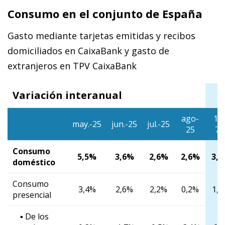
Consumo en el conjunto de España
Gasto mediante tarjetas emitidas y recibos
domiciliados en CaixaBank y gasto de
extranjeros en TPV CaixaBank
Variación interanual
ago-
1/8
may.-25
jun.-25
jul.-25
25
7/
Consumo
5,5%
3,6%
2,6%
2,6%
3,
doméstico
Consumo
3,4%
2,6%
2,2%
0,2%
1,
presencial
▪ De los