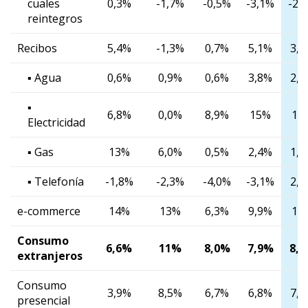
cuales
0,3%
-1,7%
-0,5%
-3,1%
-2,
reintegros
Recibos
5,4%
-1,3%
0,7%
5,1%
3,
▪ Agua
0,6%
0,9%
0,6%
3,8%
2,
▪
6,8%
0,0%
8,9%
15%
12
Electricidad
▪ Gas
13%
6,0%
0,5%
2,4%
1,
▪ Telefonía
-1,8%
-2,3%
-4,0%
-3,1%
2,
e-commerce
14%
13%
6,3%
9,9%
11
Consumo
6,6%
11%
8,0%
7,9%
8,
extranjeros
Consumo
3,9%
8,5%
6,7%
6,8%
7,
presencial