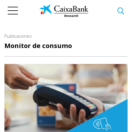
Pasar
al
contenido
principal
Publicaciones
Monitor de consumo