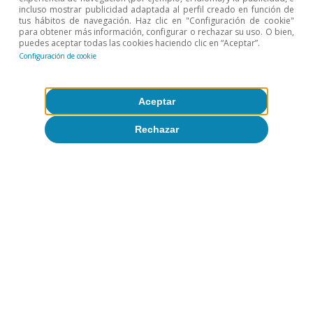
incluso mostrar publicidad adaptada al perfil creado en función de
▪ Moda
2,9%
-0,3%
-0,3%
-2,0
tus hábitos de navegación. Haz clic en "Configuración de cookie"
para obtener más información, configurar o rechazar su uso. O bien,
puedes aceptar todas las cookies haciendo clic en “Aceptar”.
▪ Muebles y
8,5%
5,6%
9,2%
10
Configuración de cookie
decoración
▪
Aceptar
Electrodomésticos
-5,9%
-1,8%
-5,0%
-9,0
y tecnología
Rechazar
Notas:
Incluye consumo presencial e e-commerce. El e-
commerce incluye pagos a través de TPV virtuales.
Fuente:
CaixaBank Research, a partir de datos internos de
CaixaBank.
Zoel Martín Vilató