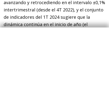
avanzando y retrocediendo en el intervalo ±0,1%
intertrimestral (desde el 4T 2022), y el conjunto
de indicadores del 1T 2024 sugiere que la
dinámica continúa en el inicio de año (el
consenso de analistas espera un +0,1%). Con
todo, hay algunos indicios compatibles con una
futura redinamización de la actividad, como la
recuperación del PMI de servicios hasta los 50,2
puntos en febrero y 51,5 en marzo (en
expansión por primera vez desde julio de 2023)
y un PMI manufacturero algo menos negativo
(por encima de los 46 puntos en todo el 1T
2024, un nivel contractivo pero que, al mismo
tiempo, representa el mejor dato desde marzo
de 2023), todo ello gracias al mayor empuje de