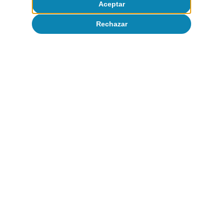
Aceptar
Rechazar
CaixaBank Research
Etiquetas:
Coyuntura internacional