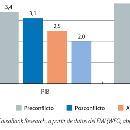
ndow)
w window)