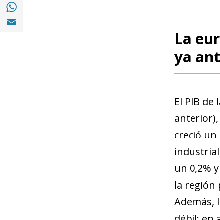
Compartir en with Whatsapp (opens in a 
Compartir en Email (opens in a new windo
La eur
ya ant
El PIB de
anterior),
creció un
industrial
un 0,2% y
la región
Además, l
débil: en 