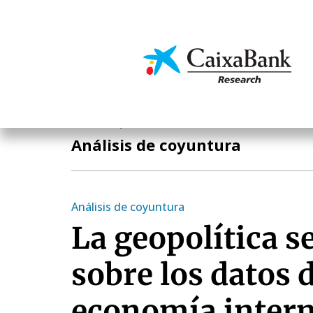
Pasar
al
contenido
Economía y mercado
principal
Economía y mercados
Análisis de coyuntura
Análisis de coyuntura
La geopolítica 
sobre los datos d
economía intern