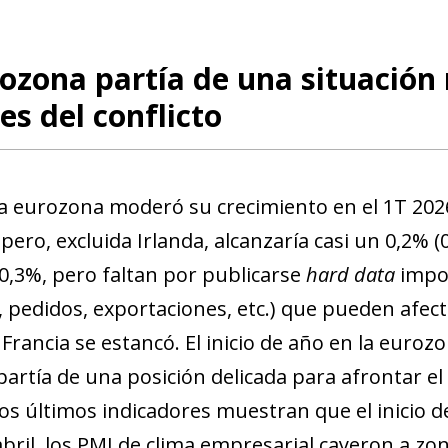
new window)
w)
ozona partía de una situación
es del conflicto
 la eurozona moderó su crecimiento en el 1T 2026
 pero, excluida Irlanda, alcanzaría casi un 0,2% 
 0,3%, pero faltan por publicarse
hard data
impor
, pedidos, exportaciones, etc.) que pueden afectar 
 Francia se estancó. El inicio de año en la euro
 partía de una posición delicada para afrontar e
os últimos indicadores muestran que el inicio d
abril, los PMI de clima empresarial cayeron a zo