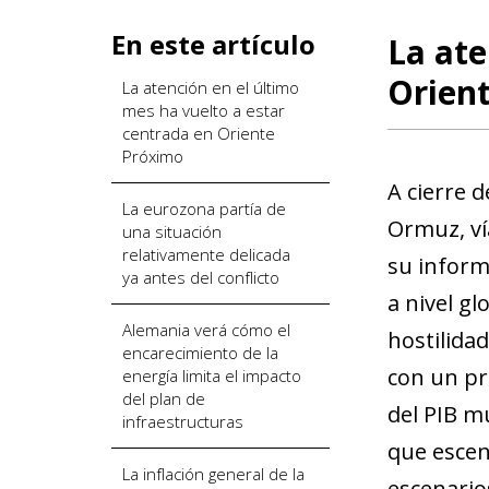
En este artículo
La ate
Orien
La atención en el último
mes ha vuelto a estar
centrada en Oriente
Próximo
A cierre d
La eurozona partía de
Ormuz, vía
una situación
relativamente delicada
su informe
ya antes del conflicto
a nivel gl
Alemania verá cómo el
hostilida
encarecimiento de la
con un pr
energía limita el impacto
del plan de
del PIB mu
infraestructuras
que escen
La inflación general de la
escenario