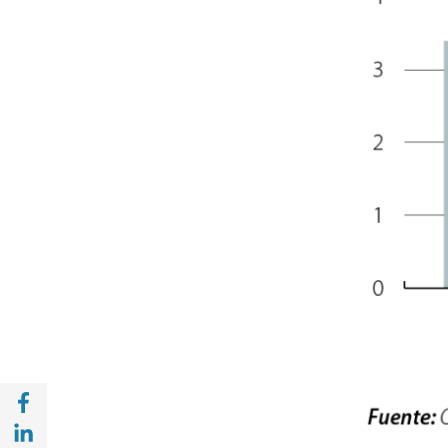
Compartir en Facebook (opens in a new wi
Compartir en with Linkedin (opens in a ne