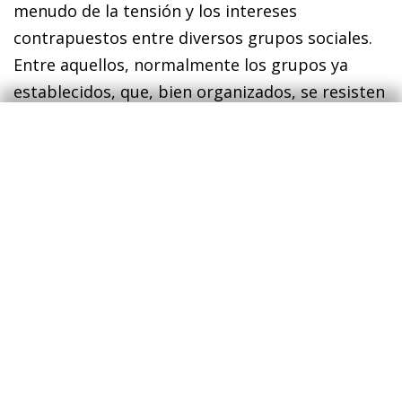
menudo de la tensión y los intereses
contrapuestos entre diversos grupos sociales.
Entre aquellos, normalmente los grupos ya
establecidos, que, bien organizados, se resisten
al cambio, y los grupos emergentes que
podrían aprovecharlo, que tienen a su favor el
empuje de las nuevas ideas y tecnologías, pero
que a menudo apenas constituyen un grupo
homogéneo con suficiente poder político para
alterar el
statu quo
.
Es un gran reto de las sociedades democráticas
avanzadas encauzar este gran debate social y
combate político de tal modo que se consiga
promover el cambio tecnológico y, al mismo