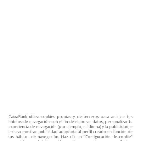
Clàudia Canals
Oriol Carreras Baquer
Etiquetas:
COVID-19
Inmobiliario
Mercado de trabajo
Nuevas tecnologías
Productividad
1
Véase Allen et al. (2015). «How effective is
telecommuting? Assessing the status of our scientific
findings». Psychological Science in the Public Interest,
CaixaBank utiliza cookies propias y de terceros para analizar tus
16(2), 40-68.
hábitos de navegación con el fin de elaborar datos, personalizar tu
experiencia de navegación (por ejemplo, el idioma) y la publicidad, e
2
Golden, T. D., Veiga, J. F. y Simsek, Z. (2006).
incluso mostrar publicidad adaptada al perfil creado en función de
«Telecommuting’s differential impact on work–family
tus hábitos de navegación. Haz clic en "Configuración de cookie"
conflict: Is there no place like home?». Journal of